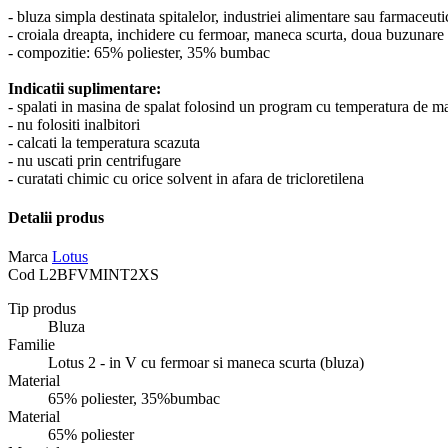
- bluza simpla destinata spitalelor, industriei alimentare sau farmaceutic
- croiala dreapta, inchidere cu fermoar, maneca scurta, doua buzunare m
- compozitie: 65% poliester, 35% bumbac
Indicatii suplimentare:
- spalati in masina de spalat folosind un program cu temperatura de
- nu folositi inalbitori
- calcati la temperatura scazuta
- nu uscati prin centrifugare
- curatati chimic cu orice solvent in afara de tricloretilena
Detalii produs
Marca
Lotus
Cod
L2BFVMINT2XS
Tip produs
Bluza
Familie
Lotus 2 - in V cu fermoar si maneca scurta (bluza)
Material
65% poliester, 35%bumbac
Material
65% poliester