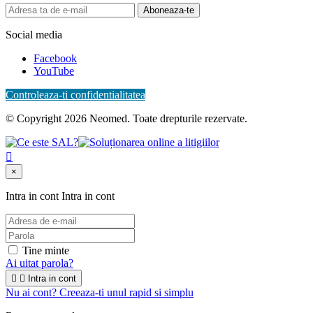
Aboneaza-te
Social media
Facebook
YouTube
Controleaza-ti confidentialitatea
© Copyright 2026 Neomed. Toate drepturile rezervate.

×
Intra in cont
Intra in cont
Tine minte
Ai uitat parola?


Intra in cont
Nu ai cont? Creeaza-ti unul rapid si simplu