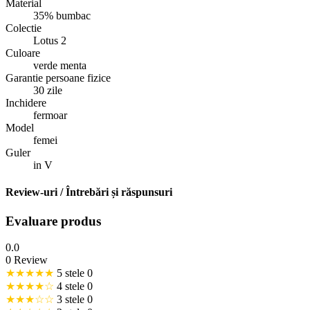
Material
35% bumbac
Colectie
Lotus 2
Culoare
verde menta
Garantie persoane fizice
30 zile
Inchidere
fermoar
Model
femei
Guler
in V
Review-uri / Întrebări și răspunsuri
Evaluare produs
0.0
0 Review
★★★★★
5 stele
0
★★★★☆
4 stele
0
★★★☆☆
3 stele
0