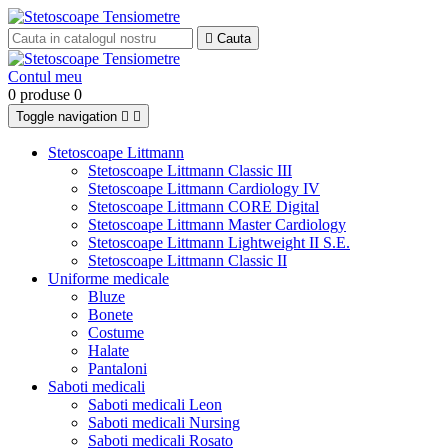

Cauta
Contul meu
0 produse
0
Toggle navigation


Stetoscoape Littmann
Stetoscoape Littmann Classic III
Stetoscoape Littmann Cardiology IV
Stetoscoape Littmann CORE Digital
Stetoscoape Littmann Master Cardiology
Stetoscoape Littmann Lightweight II S.E.
Stetoscoape Littmann Classic II
Uniforme medicale
Bluze
Bonete
Costume
Halate
Pantaloni
Saboti medicali
Saboti medicali Leon
Saboti medicali Nursing
Saboti medicali Rosato