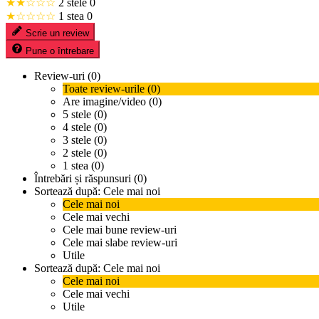
★★☆☆☆
2 stele
0
★☆☆☆☆
1 stea
0
Scrie un review
Pune o întrebare
Review-uri (0)
Toate review-urile (0)
Are imagine/video (0)
5 stele (0)
4 stele (0)
3 stele (0)
2 stele (0)
1 stea (0)
Întrebări și răspunsuri (0)
Sortează după:
Cele mai noi
Cele mai noi
Cele mai vechi
Cele mai bune review-uri
Cele mai slabe review-uri
Utile
Sortează după:
Cele mai noi
Cele mai noi
Cele mai vechi
Utile