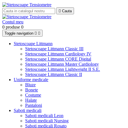

Cauta
Contul meu
0 produse
0
Toggle navigation


Stetoscoape Littmann
Stetoscoape Littmann Classic III
Stetoscoape Littmann Cardiology IV
Stetoscoape Littmann CORE Digital
Stetoscoape Littmann Master Cardiology
Stetoscoape Littmann Lightweight II S.E.
Stetoscoape Littmann Classic II
Uniforme medicale
Bluze
Bonete
Costume
Halate
Pantaloni
Saboti medicali
Saboti medicali Leon
Saboti medicali Nursing
Saboti medicali Rosato