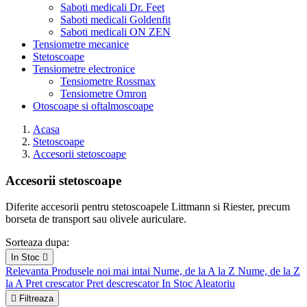
Saboti medicali Dr. Feet
Saboti medicali Goldenfit
Saboti medicali ON ZEN
Tensiometre mecanice
Stetoscoape
Tensiometre electronice
Tensiometre Rossmax
Tensiometre Omron
Otoscoape si oftalmoscoape
Acasa
Stetoscoape
Accesorii stetoscoape
Accesorii stetoscoape
Sterge filtrele
Tip produs
Diferite accesorii pentru stetoscoapele Littmann si Riester, precum
borseta de transport sau olivele auriculare.
Accesorii
7
Sorteaza dupa:
Pret
In Stoc

lei
lei
Relevanta
Produsele noi mai intai
Nume, de la A la Z
Nume, de la Z
Aplica filtrele
11
la A
Pret crescator
Pret descrescator
In Stoc
Aleatoriu

Filtreaza