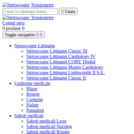

Cauta
Contul meu
0 produse
0
Toggle navigation


Stetoscoape Littmann
Stetoscoape Littmann Classic III
Stetoscoape Littmann Cardiology IV
Stetoscoape Littmann CORE Digital
Stetoscoape Littmann Master Cardiology
Stetoscoape Littmann Lightweight II S.E.
Stetoscoape Littmann Classic II
Uniforme medicale
Bluze
Bonete
Costume
Halate
Pantaloni
Saboti medicali
Saboti medicali Leon
Saboti medicali Nursing
Saboti medicali Rosato