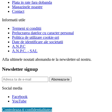
Plata in rate fara dobanda
Magazinele noastre
Contact
Informatii utile
Termeni si conditii
Prelucrarea datelor cu caracter personal
Politica de utilizare cookie-uri
Date de identificare ale societatii
A.N.P.C
A.N.P.C. - SAL
Afla ultimele noutati abonandu-te la newsletter-ul nostru.
Newsletter signup
Aboneaza-te
Social media
Facebook
YouTube
Controleaza-ti confidentialitatea