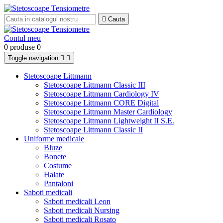

Cauta
Contul meu
0 produse
0
Toggle navigation


Stetoscoape Littmann
Stetoscoape Littmann Classic III
Stetoscoape Littmann Cardiology IV
Stetoscoape Littmann CORE Digital
Stetoscoape Littmann Master Cardiology
Stetoscoape Littmann Lightweight II S.E.
Stetoscoape Littmann Classic II
Uniforme medicale
Bluze
Bonete
Costume
Halate
Pantaloni
Saboti medicali
Saboti medicali Leon
Saboti medicali Nursing
Saboti medicali Rosato