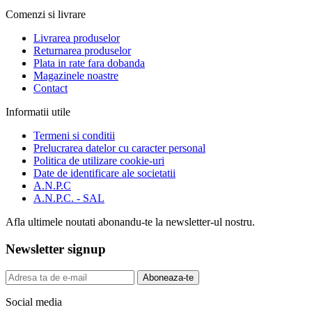
Comenzi si livrare
Livrarea produselor
Returnarea produselor
Plata in rate fara dobanda
Magazinele noastre
Contact
Informatii utile
Termeni si conditii
Prelucrarea datelor cu caracter personal
Politica de utilizare cookie-uri
Date de identificare ale societatii
A.N.P.C
A.N.P.C. - SAL
Afla ultimele noutati abonandu-te la newsletter-ul nostru.
Newsletter signup
Aboneaza-te
Social media