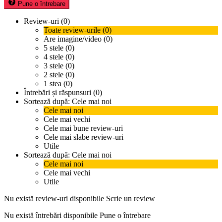
Pune o întrebare
Review-uri (0)
Toate review-urile (0)
Are imagine/video (0)
5 stele (0)
4 stele (0)
3 stele (0)
2 stele (0)
1 stea (0)
Întrebări și răspunsuri (0)
Sortează după:
Cele mai noi
Cele mai noi
Cele mai vechi
Cele mai bune review-uri
Cele mai slabe review-uri
Utile
Sortează după:
Cele mai noi
Cele mai noi
Cele mai vechi
Utile
Nu există review-uri disponibile
Scrie un review
Nu există întrebări disponibile
Pune o întrebare