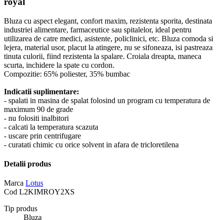
royal
Bluza cu aspect elegant, confort maxim, rezistenta sporita, destinata
industriei alimentare, farmaceutice sau spitalelor, ideal pentru
utilizarea de catre medici, asistente, policlinici, etc. Bluza comoda si
lejera, material usor, placut la atingere, nu se sifoneaza, isi pastreaza
tinuta culorii, fiind rezistenta la spalare. Croiala dreapta, maneca
scurta, inchidere la spate cu cordon.
Compozitie: 65% poliester, 35% bumbac
Indicatii suplimentare:
- spalati in masina de spalat folosind un program cu temperatura de
maximum 90 de grade
- nu folositi inalbitori
- calcati la temperatura scazuta
- uscare prin centrifugare
- curatati chimic cu orice solvent in afara de tricloretilena
Detalii produs
Marca
Lotus
Cod
L2KIMROY2XS
Tip produs
Bluza