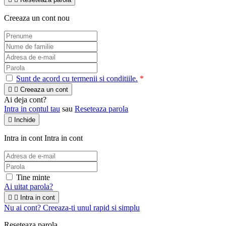
Creeaza un cont nou
Sunt de acord cu termenii si conditiile.
*


Creeaza un cont
Ai deja cont?
Intra in contul tau
sau
Reseteaza parola

Inchide
Intra in cont
Intra in cont
Tine minte
Ai uitat parola?


Intra in cont
Nu ai cont? Creeaza-ti unul rapid si simplu
Reseteaza parola