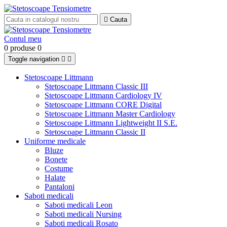

Cauta
Contul meu
0 produse
0
Toggle navigation


Stetoscoape Littmann
Stetoscoape Littmann Classic III
Stetoscoape Littmann Cardiology IV
Stetoscoape Littmann CORE Digital
Stetoscoape Littmann Master Cardiology
Stetoscoape Littmann Lightweight II S.E.
Stetoscoape Littmann Classic II
Uniforme medicale
Bluze
Bonete
Costume
Halate
Pantaloni
Saboti medicali
Saboti medicali Leon
Saboti medicali Nursing
Saboti medicali Rosato