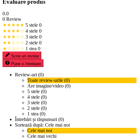
Evaluare produs
0.0
0 Review
★★★★★
5 stele
0
★★★★☆
4 stele
0
★★★☆☆
3 stele
0
★★☆☆☆
2 stele
0
★☆☆☆☆
1 stea
0
Scrie un review
Pune o întrebare
Review-uri (0)
Toate review-urile (0)
Are imagine/video (0)
5 stele (0)
4 stele (0)
3 stele (0)
2 stele (0)
1 stea (0)
Întrebări și răspunsuri (0)
Sortează după:
Cele mai noi
Cele mai noi
Cele mai vechi