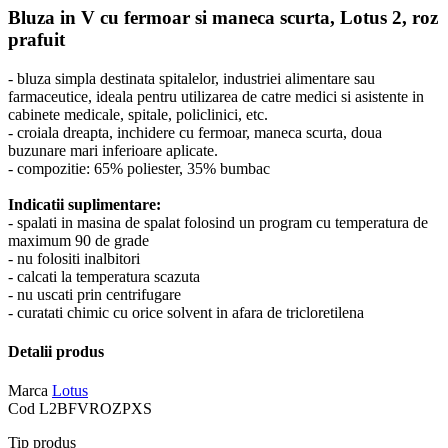
Bluza in V cu fermoar si maneca scurta, Lotus 2, roz
prafuit
- bluza simpla destinata spitalelor, industriei alimentare sau
farmaceutice, ideala pentru utilizarea de catre medici si asistente in
cabinete medicale, spitale, policlinici, etc.
- croiala dreapta, inchidere cu fermoar, maneca scurta, doua
buzunare mari inferioare aplicate.
- compozitie: 65% poliester, 35% bumbac
Indicatii suplimentare:
- spalati in masina de spalat folosind un program cu temperatura de
maximum 90 de grade
- nu folositi inalbitori
- calcati la temperatura scazuta
- nu uscati prin centrifugare
- curatati chimic cu orice solvent in afara de tricloretilena
Detalii produs
Marca
Lotus
Cod
L2BFVROZPXS
Tip produs