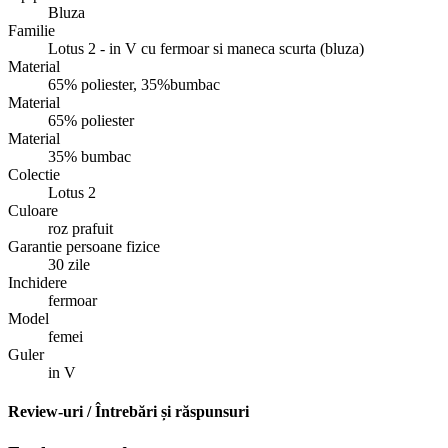
Bluza
Familie
Lotus 2 - in V cu fermoar si maneca scurta (bluza)
Material
65% poliester, 35%bumbac
Material
65% poliester
Material
35% bumbac
Colectie
Lotus 2
Culoare
roz prafuit
Garantie persoane fizice
30 zile
Inchidere
fermoar
Model
femei
Guler
in V
Review-uri / Întrebări și răspunsuri