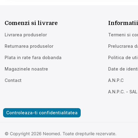
Comenzi si livrare
Informatii
Livrarea produselor
Termeni si con
Returnarea produselor
Prelucrarea d
Plata in rate fara dobanda
Politica de ut
Magazinele noastre
Date de identi
Contact
A.N.P.C
A.N.P.C. - SAL
Controleaza-ti confidentialitatea
© Copyright 2026 Neomed. Toate drepturile rezervate.