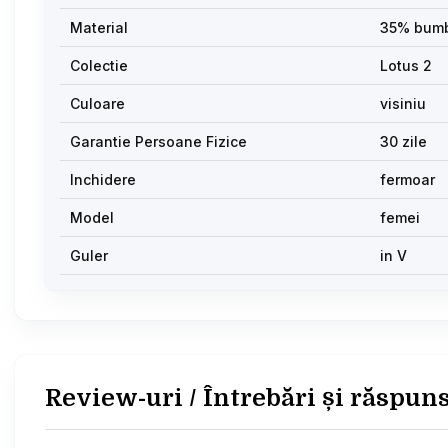
Material
35% bum
Colectie
Lotus 2
Culoare
visiniu
Garantie Persoane Fizice
30 zile
Inchidere
fermoar
Model
femei
Guler
in V
Review-uri / Întrebări și răspun