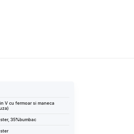
 in V cu fermoar si maneca
luza)
ester, 35%bumbac
ster