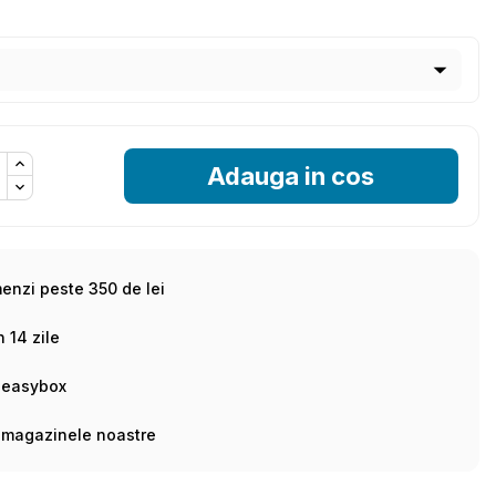
Adauga in cos
menzi peste 350 de lei
n 14 zile
 easybox
 magazinele noastre