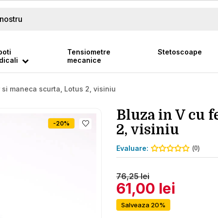
oti
Tensiometre
Stetoscoape
icali
mecanice
 si maneca scurta, Lotus 2, visiniu
Bluza in V cu 
-20%
2, visiniu
Evaluare:
(0)
76,25 lei
61,00 lei
Salveaza 20%