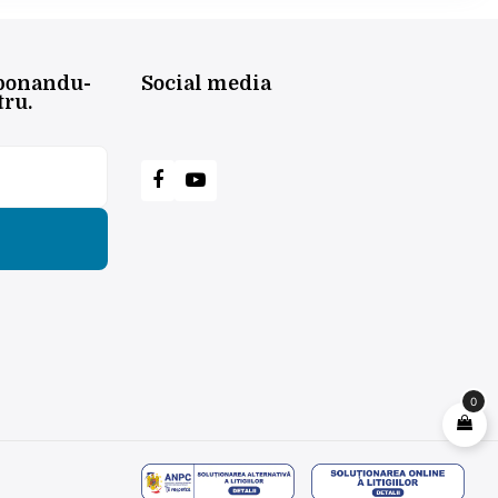
abonandu-
Social media
tru.
0