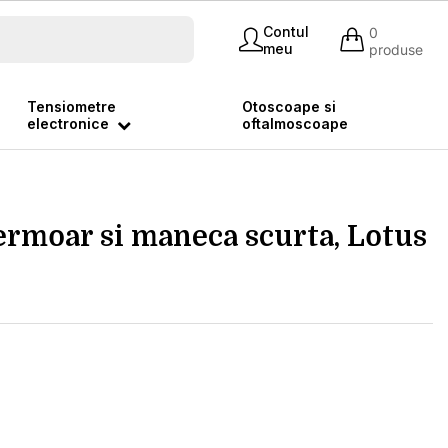
Contul
0
meu
produse
Tensiometre
Otoscoape si
electronice
oftalmoscoape
fermoar si maneca scurta, Lotus