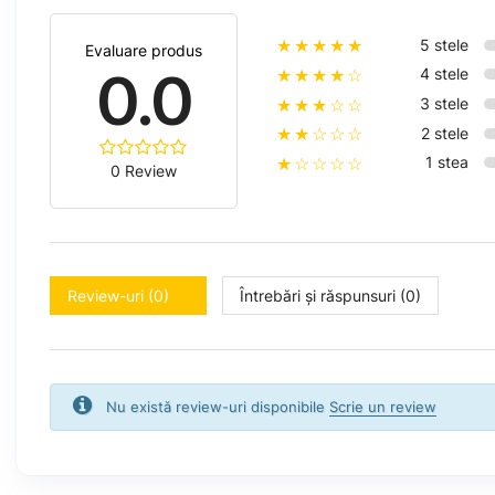
5 stele
★★★★★
Evaluare produs
0.0
4 stele
★★★★☆
3 stele
★★★☆☆
2 stele
★★☆☆☆
1 stea
★☆☆☆☆
0 Review
Review-uri (0)
Întrebări și răspunsuri (0)
Nu există review-uri disponibile
Scrie un review