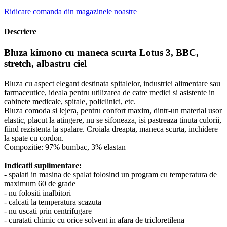
Ridicare comanda din magazinele noastre
Descriere
Bluza kimono cu maneca scurta Lotus 3, BBC,
stretch, albastru ciel
Bluza cu aspect elegant destinata spitalelor, industriei alimentare sau
farmaceutice, ideala pentru utilizarea de catre medici si asistente in
cabinete medicale, spitale, policlinici, etc.
Bluza comoda si lejera, pentru confort maxim, dintr-un material usor
elastic, placut la atingere, nu se sifoneaza, isi pastreaza tinuta culorii,
fiind rezistenta la spalare. Croiala dreapta, maneca scurta, inchidere
la spate cu cordon.
Compozitie: 97% bumbac, 3% elastan
Indicatii suplimentare:
- spalati in masina de spalat folosind un program cu temperatura de
maximum 60 de grade
- nu folositi inalbitori
- calcati la temperatura scazuta
- nu uscati prin centrifugare
- curatati chimic cu orice solvent in afara de tricloretilena