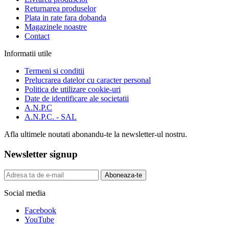
Returnarea produselor
Plata in rate fara dobanda
Magazinele noastre
Contact
Informatii utile
Termeni si conditii
Prelucrarea datelor cu caracter personal
Politica de utilizare cookie-uri
Date de identificare ale societatii
A.N.P.C
A.N.P.C. - SAL
Afla ultimele noutati abonandu-te la newsletter-ul nostru.
Newsletter signup
Aboneaza-te
Social media
Facebook
YouTube