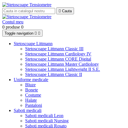

Cauta
Contul meu
0 produse
0
Toggle navigation


Stetoscoape Littmann
Stetoscoape Littmann Classic III
Stetoscoape Littmann Cardiology IV
Stetoscoape Littmann CORE Digital
Stetoscoape Littmann Master Cardiology
Stetoscoape Littmann Lightweight II S.E.
Stetoscoape Littmann Classic II
Uniforme medicale
Bluze
Bonete
Costume
Halate
Pantaloni
Saboti medicali
Saboti medicali Leon
Saboti medicali Nursing
Saboti medicali Rosato