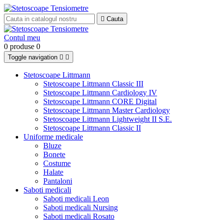

Cauta
Contul meu
0 produse
0
Toggle navigation


Stetoscoape Littmann
Stetoscoape Littmann Classic III
Stetoscoape Littmann Cardiology IV
Stetoscoape Littmann CORE Digital
Stetoscoape Littmann Master Cardiology
Stetoscoape Littmann Lightweight II S.E.
Stetoscoape Littmann Classic II
Uniforme medicale
Bluze
Bonete
Costume
Halate
Pantaloni
Saboti medicali
Saboti medicali Leon
Saboti medicali Nursing
Saboti medicali Rosato