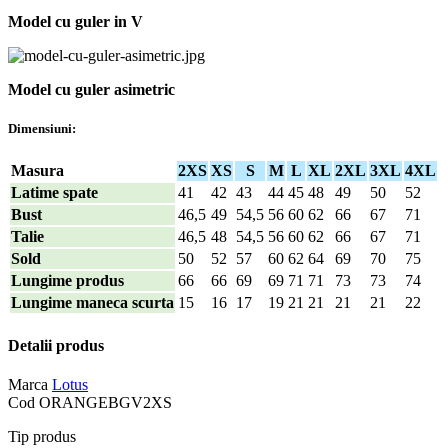
Model cu guler in V
Model cu guler asimetric
Dimensiuni:
Masura
2XS
XS
S
M
L
XL
2XL
3XL
4XL
Latime spate
41
42
43
44
45
48
49
50
52
Bust
46,5
49
54,5
56
60
62
66
67
71
Talie
46,5
48
54,5
56
60
62
66
67
71
Sold
50
52
57
60
62
64
69
70
75
Lungime produs
66
66
69
69
71
71
73
73
74
Lungime maneca scurta
15
16
17
19
21
21
21
21
22
Detalii produs
Marca
Lotus
Cod
ORANGEBGV2XS
Tip produs