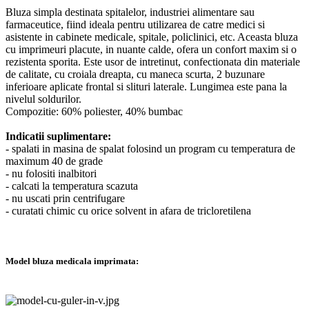
Bluza simpla destinata spitalelor, industriei alimentare sau
farmaceutice, fiind ideala pentru utilizarea de catre medici si
asistente in cabinete medicale, spitale, policlinici, etc. Aceasta bluza
cu imprimeuri placute, in nuante calde, ofera un confort maxim si o
rezistenta sporita. Este usor de intretinut, confectionata din materiale
de calitate, cu croiala dreapta, cu maneca scurta, 2 buzunare
inferioare aplicate frontal si slituri laterale. Lungimea este pana la
nivelul soldurilor.
Compozitie: 60% poliester, 40% bumbac
Indicatii suplimentare:
- spalati in masina de spalat folosind un program cu temperatura de
maximum 40 de grade
- nu folositi inalbitori
- calcati la temperatura scazuta
- nu uscati prin centrifugare
- curatati chimic cu orice solvent in afara de tricloretilena
Model bluza medicala imprimata: