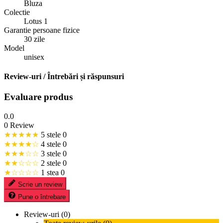
Bluza
Colectie
Lotus 1
Garantie persoane fizice
30 zile
Model
unisex
Review-uri / Întrebări și răspunsuri
Evaluare produs
0.0
0 Review
★★★★★
5 stele
0
★★★★☆
4 stele
0
★★★☆☆
3 stele
0
★★☆☆☆
2 stele
0
★☆☆☆☆
1 stea
0
Scrie un review
Pune o întrebare
Review-uri (0)