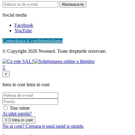
Aboneaza-te
Social media
Facebook
YouTube
Controleaza-ti confidentialitatea
© Copyright 2026 Neomed. Toate drepturile rezervate.

×
Intra in cont
Intra in cont
Tine minte
Ai uitat parola?


Intra in cont
Nu ai cont? Creeaza-ti unul rapid si simplu