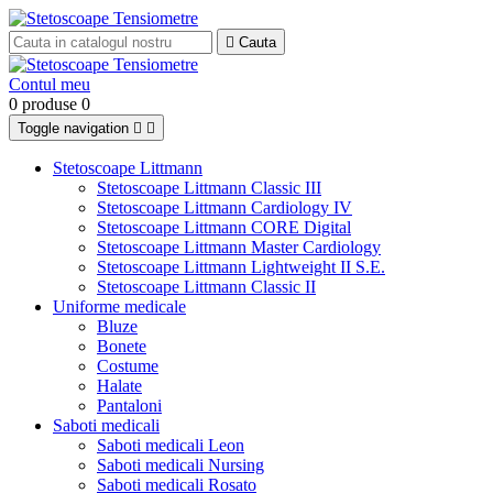

Cauta
Contul meu
0 produse
0
Toggle navigation


Stetoscoape Littmann
Stetoscoape Littmann Classic III
Stetoscoape Littmann Cardiology IV
Stetoscoape Littmann CORE Digital
Stetoscoape Littmann Master Cardiology
Stetoscoape Littmann Lightweight II S.E.
Stetoscoape Littmann Classic II
Uniforme medicale
Bluze
Bonete
Costume
Halate
Pantaloni
Saboti medicali
Saboti medicali Leon
Saboti medicali Nursing
Saboti medicali Rosato