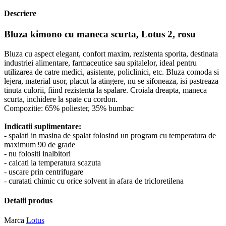
Descriere
Bluza kimono cu maneca scurta, Lotus 2, rosu
Bluza cu aspect elegant, confort maxim, rezistenta sporita, destinata
industriei alimentare, farmaceutice sau spitalelor, ideal pentru
utilizarea de catre medici, asistente, policlinici, etc. Bluza comoda si
lejera, material usor, placut la atingere, nu se sifoneaza, isi pastreaza
tinuta culorii, fiind rezistenta la spalare. Croiala dreapta, maneca
scurta, inchidere la spate cu cordon.
Compozitie: 65% poliester, 35% bumbac
Indicatii suplimentare:
- spalati in masina de spalat folosind un program cu temperatura de
maximum 90 de grade
- nu folositi inalbitori
- calcati la temperatura scazuta
- uscare prin centrifugare
- curatati chimic cu orice solvent in afara de tricloretilena
Detalii produs
Marca
Lotus