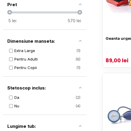
Pret
5
lei
570
lei
Geanta urge
Dimensiune manseta:
Extra Large
1
Pentru Adulti
6
89,00 lei
Pentru Copii
1
Stetoscop inclus:
Da
2
Nu
4
Lungime tub: