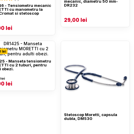
mecanic, diametru 50 mm-
DR232
6 - Tensiometru mecanic
TTI cu manometru la
Cromat si stetoscop
29,00 lei
0 lei
 lei
25 - Manseta tensiometru
TI cu 2 tuburi, pentru
i obezi.
lei
0 lei
Stetoscop Moretti, capsula
dubla, DM530