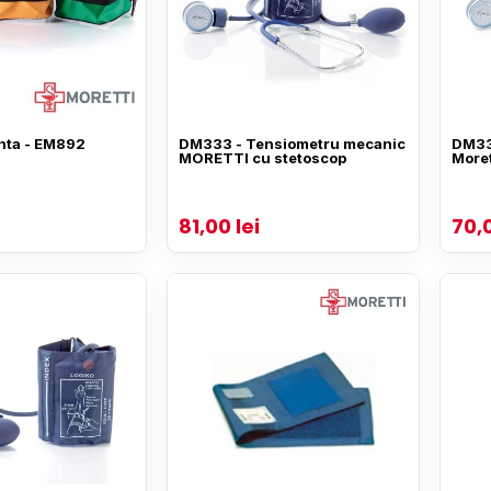
nta - EM892
DM333 - Tensiometru mecanic
DM33
MORETTI cu stetoscop
Moret
81,00 lei
70,0