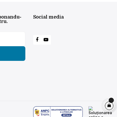
abonandu-
Social media
tru.