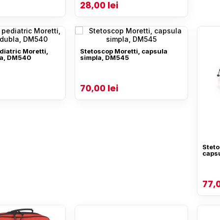
28,00 lei
iatric Moretti,
Stetoscop Moretti, capsula
la, DM540
simpla, DM545
70,00 lei
Steto
caps
77,0