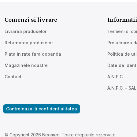
Comenzi si livrare
Informatii
Livrarea produselor
Termeni si con
Returnarea produselor
Prelucrarea d
Plata in rate fara dobanda
Politica de ut
Magazinele noastre
Date de identi
Contact
A.N.P.C
A.N.P.C. - SAL
Controleaza-ti confidentialitatea
© Copyright 2026 Neomed. Toate drepturile rezervate.