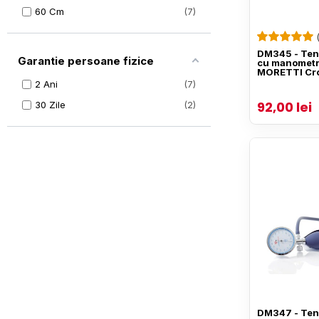
60 Cm
7
DM345 - Ten
Garantie persoane fizice
cu manometru
MORETTI Cr
2 Ani
7
92,00 lei
30 Zile
2
DM347 - Ten