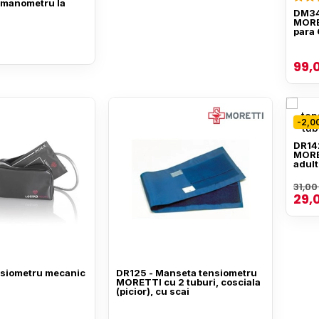
manometru la
DM34
MORE
para 
99,0
-2,00
DR14
MORET
adult
31,00 
29,0
siometru mecanic
DR125 - Manseta tensiometru
MORETTI cu 2 tuburi, cosciala
(picior), cu scai