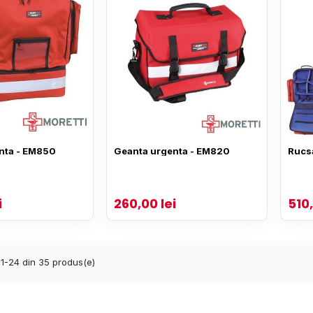
nta - EM850
Geanta urgenta - EM820
Rucs
i
260,00 lei
510,
 1-24 din 35 produs(e)