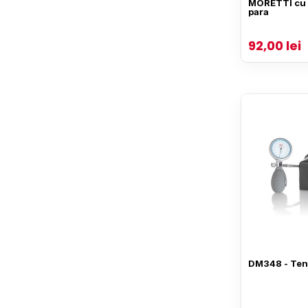
MORETTI cu 
para
92,00 lei
DM348 - Ten