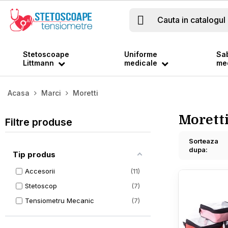

Stetoscoape
Uniforme
Sab
Littmann
medicale
med
Acasa
Marci
Moretti
Morett
Filtre produse
Sorteaza
dupa:
Tip produs
Accesorii
11
Stetoscop
7
Tensiometru Mecanic
7