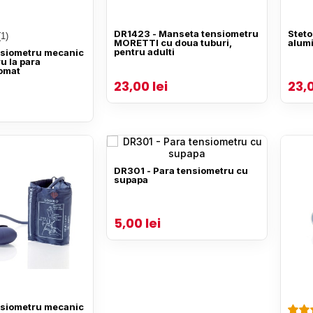
DR1423 - Manseta tensiometru
Steto
(1)
MORETTI cu doua tuburi,
alum
pentru adulti
siometru mecanic
 la para
omat
23,00 lei
23,0
DR301 - Para tensiometru cu
supapa
5,00 lei
siometru mecanic