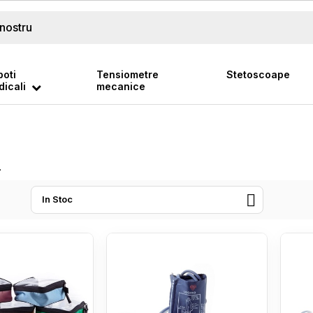
oti
Tensiometre
Stetoscoape
icali
mecanice
i

In Stoc