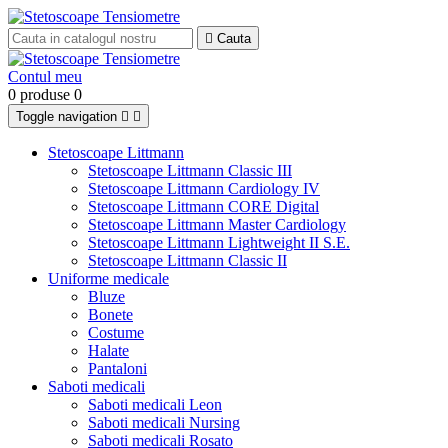

Cauta
Contul meu
0 produse
0
Toggle navigation


Stetoscoape Littmann
Stetoscoape Littmann Classic III
Stetoscoape Littmann Cardiology IV
Stetoscoape Littmann CORE Digital
Stetoscoape Littmann Master Cardiology
Stetoscoape Littmann Lightweight II S.E.
Stetoscoape Littmann Classic II
Uniforme medicale
Bluze
Bonete
Costume
Halate
Pantaloni
Saboti medicali
Saboti medicali Leon
Saboti medicali Nursing
Saboti medicali Rosato