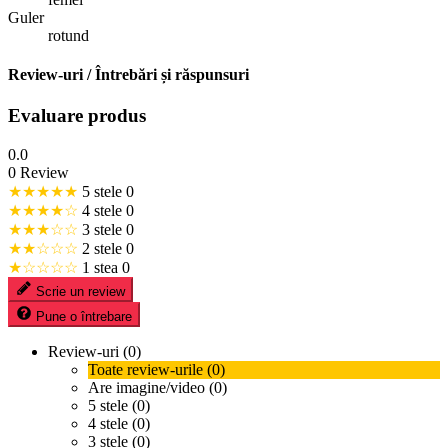
Guler
rotund
Review-uri / Întrebări și răspunsuri
Evaluare produs
0.0
0 Review
★★★★★
5 stele
0
★★★★☆
4 stele
0
★★★☆☆
3 stele
0
★★☆☆☆
2 stele
0
★☆☆☆☆
1 stea
0
Scrie un review
Pune o întrebare
Review-uri (0)
Toate review-urile (0)
Are imagine/video (0)
5 stele (0)
4 stele (0)
3 stele (0)