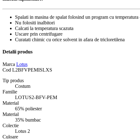
Spalati in masina de spalat folosind un program cu temperatu
Nu folositi inalbitori
Calcati la temperatura scazuta
Uscare prin centrifugare
Curatati chimic cu orice solvent in afara de tricloretilena
Detalii produs
Marca
Lotus
Cod
L2BFVPEMISLXS
Tip produs
Costum
Familie
LOTUS2-BFV-PEM
Material
65% poliester
Material
35% bumbac
Colectie
Lotus 2
Culoare