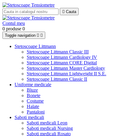

Cauta
Contul meu
0 produse
0
Toggle navigation


Stetoscoape Littmann
Stetoscoape Littmann Classic III
Stetoscoape Littmann Cardiology IV
Stetoscoape Littmann CORE Digital
Stetoscoape Littmann Master Cardiology
Stetoscoape Littmann Lightweight II S.E.
Stetoscoape Littmann Classic II
Uniforme medicale
Bluze
Bonete
Costume
Halate
Pantaloni
Saboti medicali
Saboti medicali Leon
Saboti medicali Nursing
Saboti medicali Rosato