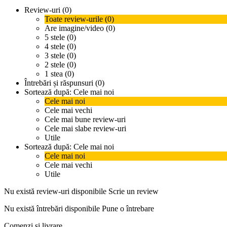
Review-uri (0)
Toate review-urile (0)
Are imagine/video (0)
5 stele (0)
4 stele (0)
3 stele (0)
2 stele (0)
1 stea (0)
Întrebări și răspunsuri (0)
Sortează după:
Cele mai noi
Cele mai noi
Cele mai vechi
Cele mai bune review-uri
Cele mai slabe review-uri
Utile
Sortează după:
Cele mai noi
Cele mai noi
Cele mai vechi
Utile
Nu există review-uri disponibile
Scrie un review
Nu există întrebări disponibile
Pune o întrebare
Comenzi si livrare