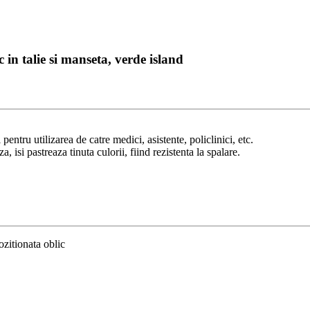
 in talie si manseta, verde island
pentru utilizarea de catre medici, asistente, policlinici, etc.
, isi pastreaza tinuta culorii, fiind rezistenta la spalare.
ozitionata oblic