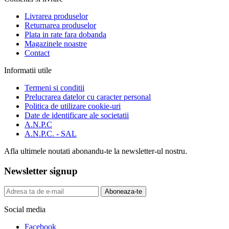
Livrarea produselor
Returnarea produselor
Plata in rate fara dobanda
Magazinele noastre
Contact
Informatii utile
Termeni si conditii
Prelucrarea datelor cu caracter personal
Politica de utilizare cookie-uri
Date de identificare ale societatii
A.N.P.C
A.N.P.C. - SAL
Afla ultimele noutati abonandu-te la newsletter-ul nostru.
Newsletter signup
Aboneaza-te
Social media
Facebook