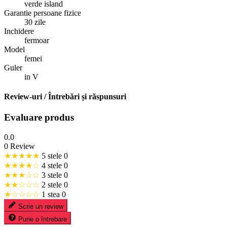
verde island
Garantie persoane fizice
30 zile
Inchidere
fermoar
Model
femei
Guler
in V
Review-uri / Întrebări și răspunsuri
Evaluare produs
0.0
0 Review
★★★★★
5 stele
0
★★★★☆
4 stele
0
★★★☆☆
3 stele
0
★★☆☆☆
2 stele
0
★☆☆☆☆
1 stea
0
Scrie un review
Pune o întrebare