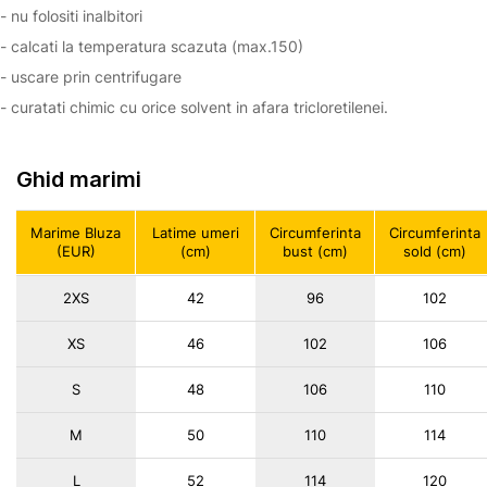
- nu folositi inalbitori
- calcati la temperatura scazuta (max.150)
- uscare prin centrifugare
- curatati chimic cu orice solvent in afara tricloretilenei.
Ghid marimi
Marime Bluza
Latime umeri
Circumferinta
Circumferinta
(EUR)
(cm)
bust (cm)
sold (cm)
2XS
42
96
102
XS
46
102
106
S
48
106
110
M
50
110
114
L
52
114
120