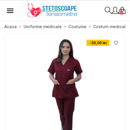
Toggle

navigation
0
Acasa
Uniforme medicale
Costume
Costum medical Lot
-30,00 lei