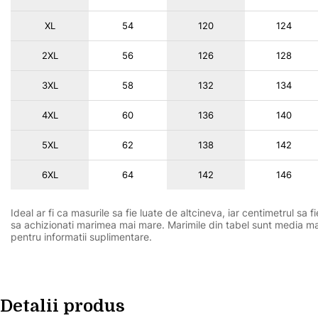
XL
54
120
124
2XL
56
126
128
3XL
58
132
134
4XL
60
136
140
5XL
62
138
142
6XL
64
142
146
Ideal ar fi ca masurile sa fie luate de altcineva, iar centimetrul s
sa achizionati marimea mai mare. Marimile din tabel sunt media mas
pentru informatii suplimentare.
Detalii produs