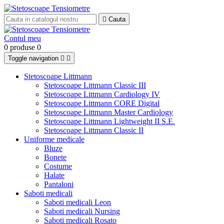

Cauta
Contul meu
0 produse
0
Toggle navigation


Stetoscoape Littmann
Stetoscoape Littmann Classic III
Stetoscoape Littmann Cardiology IV
Stetoscoape Littmann CORE Digital
Stetoscoape Littmann Master Cardiology
Stetoscoape Littmann Lightweight II S.E.
Stetoscoape Littmann Classic II
Uniforme medicale
Bluze
Bonete
Costume
Halate
Pantaloni
Saboti medicali
Saboti medicali Leon
Saboti medicali Nursing
Saboti medicali Rosato