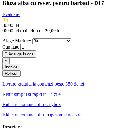
Bluza alba cu rever, pentru barbati - D17
Evaluare:
(0)
86,00 lei
66,00 lei
mai ieftin cu 20,00 lei
Alege Marime:
Cantitate

Adauga in cos
×
Inchide
Livrare gratuita la comenzi peste 350 de lei
Retur simplu si rapid in 14 zile
Ridicare comanda din easybox
Ridicare comanda din magazinele noastre
Descriere