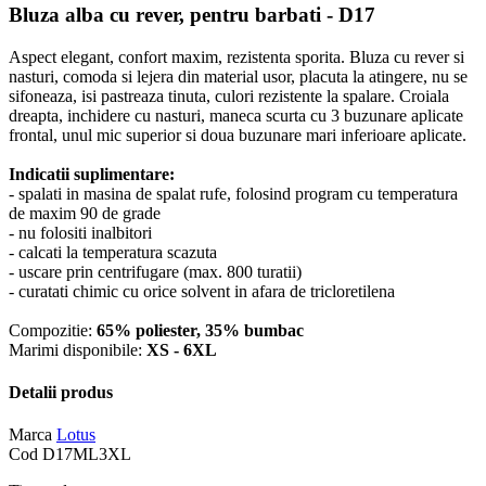
Bluza alba cu rever, pentru barbati - D17
Aspect elegant, confort maxim, rezistenta sporita. Bluza cu rever si
nasturi, comoda si lejera din material usor, placuta la atingere, nu se
sifoneaza, isi pastreaza tinuta, culori rezistente la spalare. Croiala
dreapta, inchidere cu nasturi, maneca scurta cu 3 buzunare aplicate
frontal, unul mic superior si doua buzunare mari inferioare aplicate.
Indicatii suplimentare:
- spalati in masina de spalat rufe, folosind program cu temperatura
de maxim 90 de grade
- nu folositi inalbitori
- calcati la temperatura scazuta
- uscare prin centrifugare (max. 800 turatii)
- curatati chimic cu orice solvent in afara de tricloretilena
Compozitie:
65% poliester, 35% bumbac
Marimi disponibile:
XS - 6XL
Detalii produs
Marca
Lotus
Cod
D17ML3XL