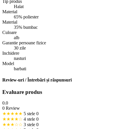
Tip produs
Halat
Material
65% poliester
Material
35% bumbac
Culoare
alb
Garantie persoane fizice
30 zile
Inchidere
nasturi
Model
barbati
Review-uri / Întrebări și răspunsuri
Evaluare produs
0.0
0 Review
★★★★★
5 stele
0
★★★★☆
4 stele
0
★★★☆☆
3 stele
0