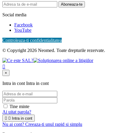
Aboneaza-te
Social media
Facebook
YouTube
Controleaza-ti confidentialitatea
© Copyright 2026 Neomed. Toate drepturile rezervate.

×
Intra in cont
Intra in cont
Tine minte
Ai uitat parola?


Intra in cont
Nu ai cont? Creeaza-ti unul rapid si simplu