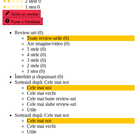
★★☆☆☆
2 stele
0
★☆☆☆☆
1 stea
0
Scrie un review
Pune o întrebare
Review-uri (0)
Toate review-urile (0)
Are imagine/video (0)
5 stele (0)
4 stele (0)
3 stele (0)
2 stele (0)
1 stea (0)
Întrebări și răspunsuri (0)
Sortează după:
Cele mai noi
Cele mai noi
Cele mai vechi
Cele mai bune review-uri
Cele mai slabe review-uri
Utile
Sortează după:
Cele mai noi
Cele mai noi
Cele mai vechi
Utile