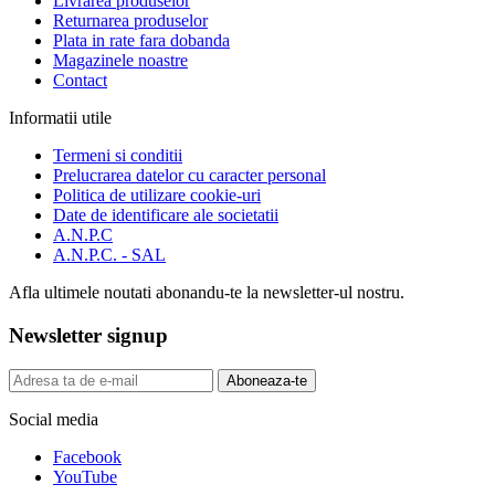
Livrarea produselor
Returnarea produselor
Plata in rate fara dobanda
Magazinele noastre
Contact
Informatii utile
Termeni si conditii
Prelucrarea datelor cu caracter personal
Politica de utilizare cookie-uri
Date de identificare ale societatii
A.N.P.C
A.N.P.C. - SAL
Afla ultimele noutati abonandu-te la newsletter-ul nostru.
Newsletter signup
Aboneaza-te
Social media
Facebook
YouTube