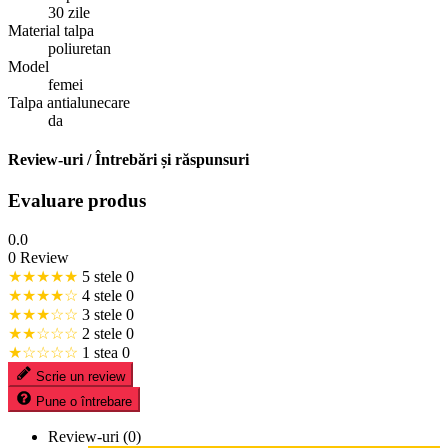
30 zile
Material talpa
poliuretan
Model
femei
Talpa antialunecare
da
Review-uri / Întrebări și răspunsuri
Evaluare produs
0.0
0 Review
★★★★★
5 stele
0
★★★★☆
4 stele
0
★★★☆☆
3 stele
0
★★☆☆☆
2 stele
0
★☆☆☆☆
1 stea
0
Scrie un review
Pune o întrebare
Review-uri (0)