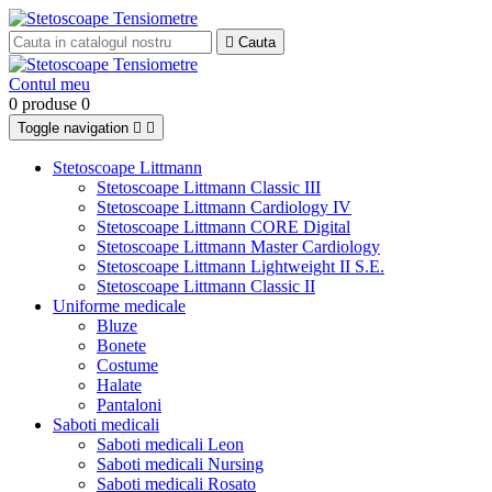

Cauta
Contul meu
0 produse
0
Toggle navigation


Stetoscoape Littmann
Stetoscoape Littmann Classic III
Stetoscoape Littmann Cardiology IV
Stetoscoape Littmann CORE Digital
Stetoscoape Littmann Master Cardiology
Stetoscoape Littmann Lightweight II S.E.
Stetoscoape Littmann Classic II
Uniforme medicale
Bluze
Bonete
Costume
Halate
Pantaloni
Saboti medicali
Saboti medicali Leon
Saboti medicali Nursing
Saboti medicali Rosato