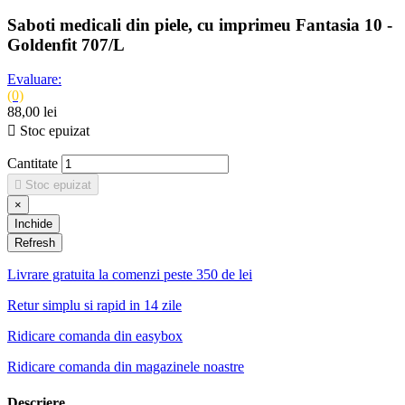
Saboti medicali din piele, cu imprimeu Fantasia 10 -
Goldenfit 707/L
Evaluare:
(0)
88,00 lei

Stoc epuizat
Cantitate

Stoc epuizat
×
Inchide
Livrare gratuita la comenzi peste 350 de lei
Retur simplu si rapid in 14 zile
Ridicare comanda din easybox
Ridicare comanda din magazinele noastre
Descriere