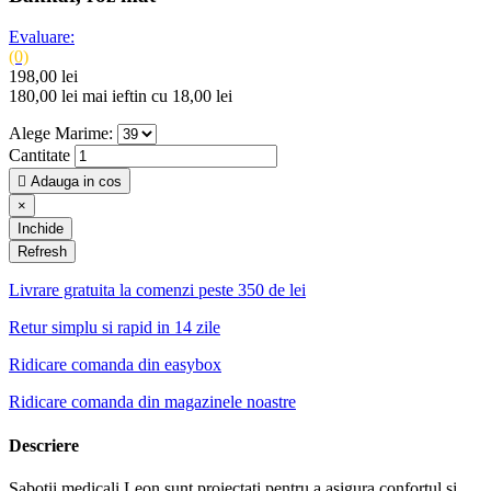
Evaluare:
(0)
198,00 lei
180,00 lei
mai ieftin cu 18,00 lei
Alege Marime:
Cantitate

Adauga in cos
×
Inchide
Livrare gratuita la comenzi peste 350 de lei
Retur simplu si rapid in 14 zile
Ridicare comanda din easybox
Ridicare comanda din magazinele noastre
Descriere
Sabotii medicali Leon sunt proiectati pentru a asigura confortul si