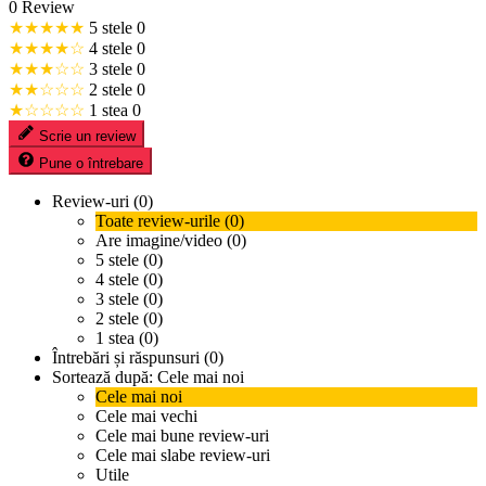
0 Review
★★★★★
5 stele
0
★★★★☆
4 stele
0
★★★☆☆
3 stele
0
★★☆☆☆
2 stele
0
★☆☆☆☆
1 stea
0
Scrie un review
Pune o întrebare
Review-uri (0)
Toate review-urile (0)
Are imagine/video (0)
5 stele (0)
4 stele (0)
3 stele (0)
2 stele (0)
1 stea (0)
Întrebări și răspunsuri (0)
Sortează după:
Cele mai noi
Cele mai noi
Cele mai vechi
Cele mai bune review-uri
Cele mai slabe review-uri
Utile