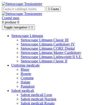

Cauta
Contul meu
0 produse
0
Toggle navigation


Stetoscoape Littmann
Stetoscoape Littmann Classic III
Stetoscoape Littmann Cardiology IV
Stetoscoape Littmann CORE Digital
Stetoscoape Littmann Master Cardiology
Stetoscoape Littmann Lightweight II S.E.
Stetoscoape Littmann Classic II
Uniforme medicale
Bluze
Bonete
Costume
Halate
Pantaloni
Saboti medicali
Saboti medicali Leon
Saboti medicali Nursing
Saboti medicali Rosato