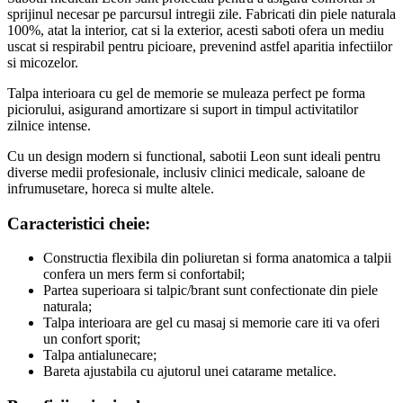
sprijinul necesar pe parcursul intregii zile. Fabricati din piele naturala
100%, atat la interior, cat si la exterior, acesti saboti ofera un mediu
uscat si respirabil pentru picioare, prevenind astfel aparitia infectiilor
si micozelor.
Talpa interioara cu gel de memorie se muleaza perfect pe forma
piciorului, asigurand amortizare si suport in timpul activitatilor
zilnice intense.
Cu un design modern si functional, sabotii Leon sunt ideali pentru
diverse medii profesionale, inclusiv clinici medicale, saloane de
infrumusetare, horeca si multe altele.
Caracteristici cheie:
Constructia flexibila din poliuretan si forma anatomica a talpii
confera un mers ferm si confortabil;
Partea superioara si talpic/brant sunt confectionate din piele
naturala;
Talpa interioara are gel cu masaj si memorie care iti va oferi
un confort sporit;
Talpa antialunecare;
Bareta ajustabila cu ajutorul unei catarame metalice.