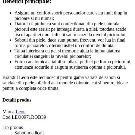
Beneficii principale:
Asigura un confort sporit persoanelor care stau mult timp in
picioare si nu numai;
Datorita faptului ca sunt confectionati din piele naturala,
piciorul este aerisit pe intreaga durata a zilei, totodata scade
riscul aparitiei unor infectii sau micoze la nivelul piciorului;
Sabotii din piele, daca sunt purtati frecvent, vor lua in final
forma picioarelor, oferind astfel un confort de durata;
Talpa interioara cu gel si memorie ajuta la imbunatatirea
circulatiei sangelui la nivelul picioarelor;
Forma anatomica a talpii se pliaza perfect pe forma piciorului,
atenueaza socurile si asigura sustinerea optima a piciorului.
Brandul Leon este recunoscut pentru gama variata de saboti si
sandale din piele, oferind atat modele colorate, cat si neutre, ideale
pentru a completa orice tinuta.
Detalii produs
Marca
Leon
Cod
LEO0971ROB39
Tip produs
Saboti medicali