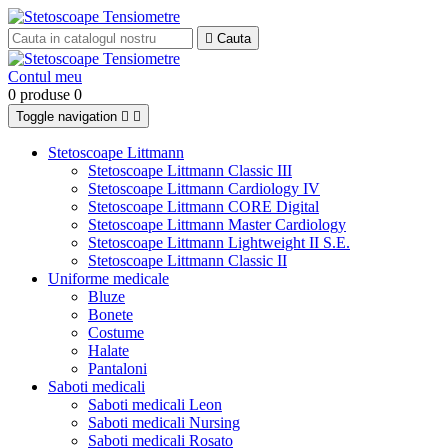

Cauta
Contul meu
0 produse
0
Toggle navigation


Stetoscoape Littmann
Stetoscoape Littmann Classic III
Stetoscoape Littmann Cardiology IV
Stetoscoape Littmann CORE Digital
Stetoscoape Littmann Master Cardiology
Stetoscoape Littmann Lightweight II S.E.
Stetoscoape Littmann Classic II
Uniforme medicale
Bluze
Bonete
Costume
Halate
Pantaloni
Saboti medicali
Saboti medicali Leon
Saboti medicali Nursing
Saboti medicali Rosato