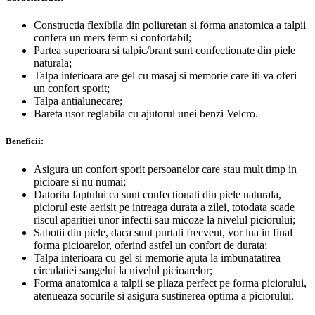
Constructia flexibila din poliuretan si forma anatomica a talpii
confera un mers ferm si confortabil;
Partea superioara si talpic/brant sunt confectionate din piele
naturala;
Talpa interioara are gel cu masaj si memorie care iti va oferi
un confort sporit;
Talpa antialunecare;
Bareta usor reglabila cu ajutorul unei benzi Velcro.
Beneficii:
Asigura un confort sporit persoanelor care stau mult timp in
picioare si nu numai;
Datorita faptului ca sunt confectionati din piele naturala,
piciorul este aerisit pe intreaga durata a zilei, totodata scade
riscul aparitiei unor infectii sau micoze la nivelul piciorului;
Sabotii din piele, daca sunt purtati frecvent, vor lua in final
forma picioarelor, oferind astfel un confort de durata;
Talpa interioara cu gel si memorie ajuta la imbunatatirea
circulatiei sangelui la nivelul picioarelor;
Forma anatomica a talpii se pliaza perfect pe forma piciorului,
atenueaza socurile si asigura sustinerea optima a piciorului.