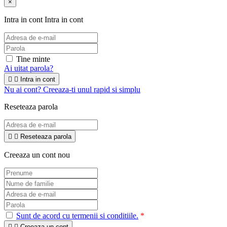
×
Intra in cont
Intra in cont
Tine minte
Ai uitat parola?


Intra in cont
Nu ai cont? Creeaza-ti unul rapid si simplu
Reseteaza parola


Reseteaza parola
Creeaza un cont nou
Sunt de acord cu termenii si conditiile.
*


Creeaza un cont