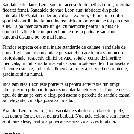
Sandalele de dama Leon sunt un accesoriu de nelipsit din garderoba
fiecarei femei. Sandalele de vara Leon sunt fabricate din piele
naturala 100% atat la interior, cat si la exterior, oferind un confort
sporit si contribuind la mentinerea picioarelor uscate pe tot parcursul
zilei. Talpa interioara are un gel cu memorie pentru un plus de
confort in zilele in care petreci multe ore in picioare sau cand
parcurgi distante pe jos mai lungi.
Fiindca respecta cele mai inalte standarde de calitate, sandalele de
dama Leon sunt recomandate persoanelor care lucreaza in medii
profesionale, respectiv clinici private, spitale, centre de ingrijire
medicala, in industria farmaceutica, sau in saloane de infrumusetare
si centre estetice, industria alimentara, horeca, servicii de curatenie,
gradinite si nu numai.
Incaltamintea Leon este potrivita si pentru activitatile din timpul
liber, precum plimbari in parc sau chiar la petreceri. In functie de
tipul de tinuta pe care o alegi poti asorta o pereche de sandale casual
sau elegante, cu talpa joasa sau inalta.
Brandul Leon ofera o gama variata de saboti si sandale din piele,
atat pentru femei, cat si pentru barbati. Nuantele colorate sau neutre
sunt bine alese, pentru a putea accesoriza cu succes tinuta ta.
Caracteristici: