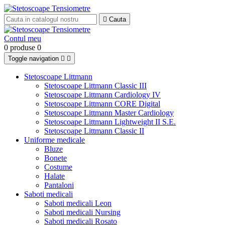

Cauta
Contul meu
0 produse
0
Toggle navigation


Stetoscoape Littmann
Stetoscoape Littmann Classic III
Stetoscoape Littmann Cardiology IV
Stetoscoape Littmann CORE Digital
Stetoscoape Littmann Master Cardiology
Stetoscoape Littmann Lightweight II S.E.
Stetoscoape Littmann Classic II
Uniforme medicale
Bluze
Bonete
Costume
Halate
Pantaloni
Saboti medicali
Saboti medicali Leon
Saboti medicali Nursing
Saboti medicali Rosato