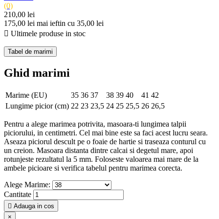
(0)
210,00 lei
175,00 lei
mai ieftin cu 35,00 lei

Ultimele produse in stoc
Tabel de marimi
Ghid marimi
Marime (EU)
35
36
37
38
39
40
41
42
Lungime picior (cm)
22
23
23,5
24
25
25,5
26
26,5
Pentru a alege marimea potrivita, masoara-ti lungimea talpii
piciorului, in centimetri. Cel mai bine este sa faci acest lucru seara.
Aseaza piciorul descult pe o foaie de hartie si traseaza conturul cu
un creion. Masoara distanta dintre calcai si degetul mare, apoi
rotunjeste rezultatul la 5 mm. Foloseste valoarea mai mare de la
ambele picioare si verifica tabelul pentru marimea corecta.
Alege Marime:
Cantitate

Adauga in cos
×