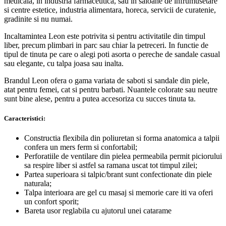
medicala, in industria farmaceutica, sau in saloane de infrumusetare
si centre estetice, industria alimentara, horeca, servicii de curatenie,
gradinite si nu numai.
Incaltamintea Leon este potrivita si pentru activitatile din timpul
liber, precum plimbari in parc sau chiar la petreceri. In functie de
tipul de tinuta pe care o alegi poti asorta o pereche de sandale casual
sau elegante, cu talpa joasa sau inalta.
Brandul Leon ofera o gama variata de saboti si sandale din piele,
atat pentru femei, cat si pentru barbati. Nuantele colorate sau neutre
sunt bine alese, pentru a putea accesoriza cu succes tinuta ta.
Caracteristici:
Constructia flexibila din poliuretan si forma anatomica a talpii
confera un mers ferm si confortabil;
Perforatiile de ventilare din pielea permeabila permit piciorului
sa respire liber si astfel sa ramana uscat tot timpul zilei;
Partea superioara si talpic/brant sunt confectionate din piele
naturala;
Talpa interioara are gel cu masaj si memorie care iti va oferi
un confort sporit;
Bareta usor reglabila cu ajutorul unei catarame