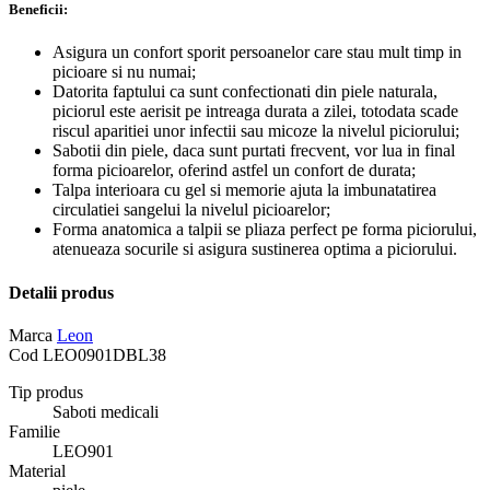
Beneficii:
Asigura un confort sporit persoanelor care stau mult timp in
picioare si nu numai;
Datorita faptului ca sunt confectionati din piele naturala,
piciorul este aerisit pe intreaga durata a zilei, totodata scade
riscul aparitiei unor infectii sau micoze la nivelul piciorului;
Sabotii din piele, daca sunt purtati frecvent, vor lua in final
forma picioarelor, oferind astfel un confort de durata;
Talpa interioara cu gel si memorie ajuta la imbunatatirea
circulatiei sangelui la nivelul picioarelor;
Forma anatomica a talpii se pliaza perfect pe forma piciorului,
atenueaza socurile si asigura sustinerea optima a piciorului.
Detalii produs
Marca
Leon
Cod
LEO0901DBL38
Tip produs
Saboti medicali
Familie
LEO901
Material