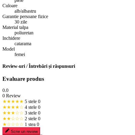
piele
Culoare
alb/albastru
Garantie persoane fizice
30 zile
Material talpa
poliuretan
Inchidere
catarama
Model
femei
Review-uri / Întrebări și răspunsuri
Evaluare produs
0.0
0 Review
★★★★★
5 stele
0
★★★★☆
4 stele
0
★★★☆☆
3 stele
0
★★☆☆☆
2 stele
0
★☆☆☆☆
1 stea
0
Scrie un review