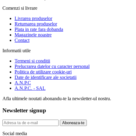
Comenzi si livrare
Livrarea produselor
Returnarea produselor
Plata in rate fara dobanda
Magazinele noastre
Contact
Informatii utile
Termeni si conditii
Prelucrarea datelor cu caracter personal
Politica de utilizare cookie-uri
Date de identificare ale societatii
A.N.P.C
A.N.P.C. - SAL
Afla ultimele noutati abonandu-te la newsletter-ul nostru.
Newsletter signup
Aboneaza-te
Social media