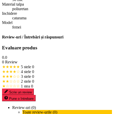
Material talpa
poliuretan
Inchidere
catarama
Model
femei
Review-uri / Întrebări și răspunsuri
Evaluare produs
0.0
0 Review
★★★★★
5 stele
0
★★★★☆
4 stele
0
★★★☆☆
3 stele
0
★★☆☆☆
2 stele
0
★☆☆☆☆
1 stea
0
Scrie un review
Pune o întrebare
Review-uri (0)
Toate review-urile (0)