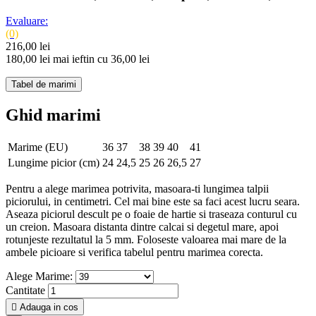
Evaluare:
(0)
216,00 lei
180,00 lei
mai ieftin cu 36,00 lei
Tabel de marimi
Ghid marimi
Marime (EU)
36
37
38
39
40
41
Lungime picior (cm)
24
24,5
25
26
26,5
27
Pentru a alege marimea potrivita, masoara-ti lungimea talpii
piciorului, in centimetri. Cel mai bine este sa faci acest lucru seara.
Aseaza piciorul descult pe o foaie de hartie si traseaza conturul cu
un creion. Masoara distanta dintre calcai si degetul mare, apoi
rotunjeste rezultatul la 5 mm. Foloseste valoarea mai mare de la
ambele picioare si verifica tabelul pentru marimea corecta.
Alege Marime:
Cantitate

Adauga in cos