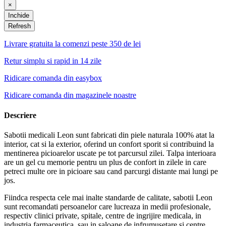
×
Inchide
Livrare gratuita la comenzi peste 350 de lei
Retur simplu si rapid in 14 zile
Ridicare comanda din easybox
Ridicare comanda din magazinele noastre
Descriere
Sabotii medicali Leon sunt fabricati din piele naturala 100% atat la
interior, cat si la exterior, oferind un confort sporit si contribuind la
mentinerea picioarelor uscate pe tot parcursul zilei. Talpa interioara
are un gel cu memorie pentru un plus de confort in zilele in care
petreci multe ore in picioare sau cand parcurgi distante mai lungi pe
jos.
Fiindca respecta cele mai inalte standarde de calitate, sabotii Leon
sunt recomandati persoanelor care lucreaza in medii profesionale,
respectiv clinici private, spitale, centre de ingrijire medicala, in
industria farmaceutica, sau in saloane de infrumusetare si centre