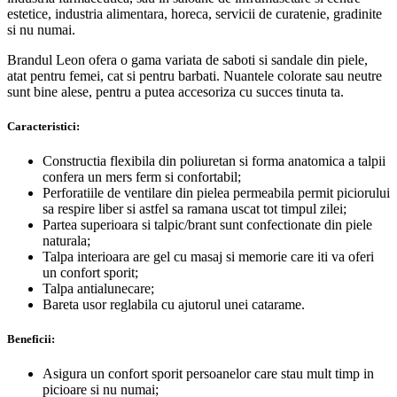
estetice, industria alimentara, horeca, servicii de curatenie, gradinite
si nu numai.
Brandul Leon ofera o gama variata de saboti si sandale din piele,
atat pentru femei, cat si pentru barbati. Nuantele colorate sau neutre
sunt bine alese, pentru a putea accesoriza cu succes tinuta ta.
Caracteristici:
Constructia flexibila din poliuretan si forma anatomica a talpii
confera un mers ferm si confortabil;
Perforatiile de ventilare din pielea permeabila permit piciorului
sa respire liber si astfel sa ramana uscat tot timpul zilei;
Partea superioara si talpic/brant sunt confectionate din piele
naturala;
Talpa interioara are gel cu masaj si memorie care iti va oferi
un confort sporit;
Talpa antialunecare;
Bareta usor reglabila cu ajutorul unei catarame.
Beneficii:
Asigura un confort sporit persoanelor care stau mult timp in
picioare si nu numai;