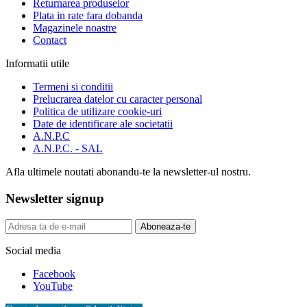
Returnarea produselor
Plata in rate fara dobanda
Magazinele noastre
Contact
Informatii utile
Termeni si conditii
Prelucrarea datelor cu caracter personal
Politica de utilizare cookie-uri
Date de identificare ale societatii
A.N.P.C
A.N.P.C. - SAL
Afla ultimele noutati abonandu-te la newsletter-ul nostru.
Newsletter signup
Aboneaza-te
Social media
Facebook
YouTube