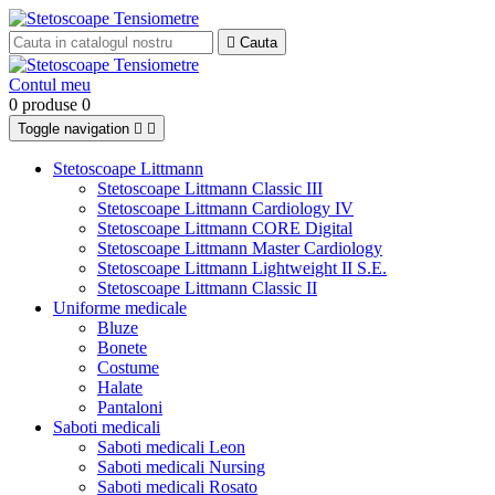

Cauta
Contul meu
0 produse
0
Toggle navigation


Stetoscoape Littmann
Stetoscoape Littmann Classic III
Stetoscoape Littmann Cardiology IV
Stetoscoape Littmann CORE Digital
Stetoscoape Littmann Master Cardiology
Stetoscoape Littmann Lightweight II S.E.
Stetoscoape Littmann Classic II
Uniforme medicale
Bluze
Bonete
Costume
Halate
Pantaloni
Saboti medicali
Saboti medicali Leon
Saboti medicali Nursing
Saboti medicali Rosato