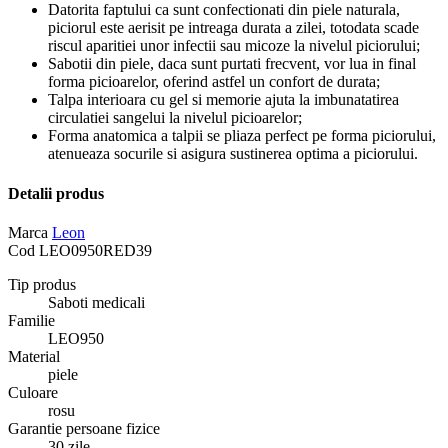
Datorita faptului ca sunt confectionati din piele naturala,
piciorul este aerisit pe intreaga durata a zilei, totodata scade
riscul aparitiei unor infectii sau micoze la nivelul piciorului;
Sabotii din piele, daca sunt purtati frecvent, vor lua in final
forma picioarelor, oferind astfel un confort de durata;
Talpa interioara cu gel si memorie ajuta la imbunatatirea
circulatiei sangelui la nivelul picioarelor;
Forma anatomica a talpii se pliaza perfect pe forma piciorului,
atenueaza socurile si asigura sustinerea optima a piciorului.
Detalii produs
Marca
Leon
Cod
LEO0950RED39
Tip produs
Saboti medicali
Familie
LEO950
Material
piele
Culoare
rosu
Garantie persoane fizice
30 zile