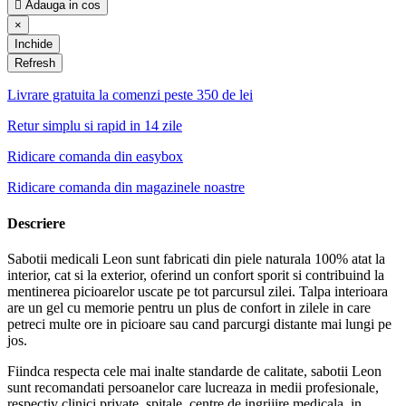

Adauga in cos
×
Inchide
Livrare gratuita la comenzi peste 350 de lei
Retur simplu si rapid in 14 zile
Ridicare comanda din easybox
Ridicare comanda din magazinele noastre
Descriere
Sabotii medicali Leon sunt fabricati din piele naturala 100% atat la
interior, cat si la exterior, oferind un confort sporit si contribuind la
mentinerea picioarelor uscate pe tot parcursul zilei. Talpa interioara
are un gel cu memorie pentru un plus de confort in zilele in care
petreci multe ore in picioare sau cand parcurgi distante mai lungi pe
jos.
Fiindca respecta cele mai inalte standarde de calitate, sabotii Leon
sunt recomandati persoanelor care lucreaza in medii profesionale,
respectiv clinici private, spitale, centre de ingrijire medicala, in