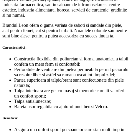
industria farmaceutica, sau in saloane de infrumusetare si centre
estetice, industria alimentara, horeca, servicii de curatenie, gradinite
si nu numai.
Brandul Leon ofera o gama variata de saboti si sandale din piele,
atat pentru femei, cat si pentru barbati. Nuantele colorate sau neutre
sunt bine alese, pentru a putea accesoriza cu succes tinuta ta.
Caracteristici:
Constructia flexibila din poliuretan si forma anatomica a talpii
confera un mers ferm si confortabil;
Perforatiile de ventilare din pielea permeabila permit piciorului
sa respire liber si astfel sa ramana uscat tot timpul zilei;
Partea superioara si talpic/brant sunt confectionate din piele
naturala;
Talpa interioara are gel cu masaj si memorie care iti va oferi
un confort sporit;
Talpa antialunecare;
Bareta usor reglabila cu ajutorul unei benzi Velcro.
Beneficii:
Asigura un confort sporit persoanelor care stau mult timp in