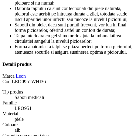
picioare si nu numai;
Datorita faptului ca sunt confectionati din piele naturala,
piciorul este aerisit pe intreaga durata a zilei, totodata scade
riscul aparitiei unor infectii sau micoze la nivelul piciorului;
Sabotii din piele, daca sunt purtati frecvent, vor lua in final
forma picioarelor, oferind astfel un confort de durata;
Talpa interioara cu gel si memorie ajuta la imbunatatirea
circulatiei sangelui la nivelul picioarelor;
Forma anatomica a talpii se pliaza perfect pe forma piciorului,
atenueaza socurile si asigura sustinerea optima a piciorului.
Detalii produs
Marca
Leon
Cod
LEO0951WHI36
Tip produs
Saboti medicali
Familie
LEO951
Material
piele
Culoare
alb
Garantie persoane fizice