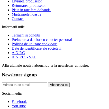
Livrarea produselor
Returnarea produselor
Plata in rate fara dobanda
Magazinele noastre
Contact
Informatii utile
Termeni si conditii
Prelucrarea datelor cu caracter personal
Politica de utilizare cookie-uri
Date de identificare ale societatii
A.N.P.C
A.N.P.C. - SAL
Afla ultimele noutati abonandu-te la newsletter-ul nostru.
Newsletter signup
Aboneaza-te
Social media
Facebook
YouTube