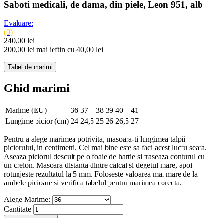
Saboti medicali, de dama, din piele, Leon 951, alb
Evaluare:
(0)
240,00 lei
200,00 lei
mai ieftin cu 40,00 lei
Tabel de marimi
Ghid marimi
Marime (EU)
36
37
38
39
40
41
Lungime picior (cm)
24
24,5
25
26
26,5
27
Pentru a alege marimea potrivita, masoara-ti lungimea talpii
piciorului, in centimetri. Cel mai bine este sa faci acest lucru seara.
Aseaza piciorul descult pe o foaie de hartie si traseaza conturul cu
un creion. Masoara distanta dintre calcai si degetul mare, apoi
rotunjeste rezultatul la 5 mm. Foloseste valoarea mai mare de la
ambele picioare si verifica tabelul pentru marimea corecta.
Alege Marime:
Cantitate