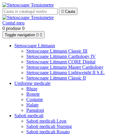

Cauta
Contul meu
0 produse
0
Toggle navigation


Stetoscoape Littmann
Stetoscoape Littmann Classic III
Stetoscoape Littmann Cardiology IV
Stetoscoape Littmann CORE Digital
Stetoscoape Littmann Master Cardiology
Stetoscoape Littmann Lightweight II S.E.
Stetoscoape Littmann Classic II
Uniforme medicale
Bluze
Bonete
Costume
Halate
Pantaloni
Saboti medicali
Saboti medicali Leon
Saboti medicali Nursing
Saboti medicali Rosato