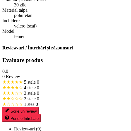
30 zile
Material talpa
poliuretan
Inchidere
velcro (scai)
Model
femei
Review-uri / Întrebări și răspunsuri
Evaluare produs
0.0
0 Review
★★★★★
5 stele
0
★★★★☆
4 stele
0
★★★☆☆
3 stele
0
★★☆☆☆
2 stele
0
★☆☆☆☆
1 stea
0
Scrie un review
Pune o întrebare
Review-uri (0)