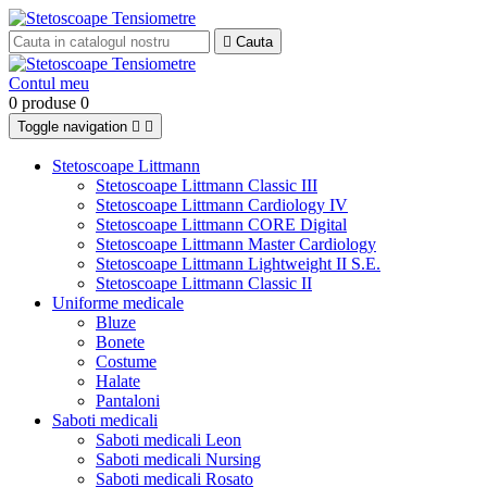

Cauta
Contul meu
0 produse
0
Toggle navigation


Stetoscoape Littmann
Stetoscoape Littmann Classic III
Stetoscoape Littmann Cardiology IV
Stetoscoape Littmann CORE Digital
Stetoscoape Littmann Master Cardiology
Stetoscoape Littmann Lightweight II S.E.
Stetoscoape Littmann Classic II
Uniforme medicale
Bluze
Bonete
Costume
Halate
Pantaloni
Saboti medicali
Saboti medicali Leon
Saboti medicali Nursing
Saboti medicali Rosato