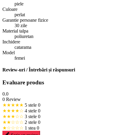
piele
Culoare
perlat
Garantie persoane fizice
30 zile
Material talpa
poliuretan
Inchidere
catarama
Model
femei
Review-uri / Întrebări și răspunsuri
Evaluare produs
0.0
0 Review
★★★★★
5 stele
0
★★★★☆
4 stele
0
★★★☆☆
3 stele
0
★★☆☆☆
2 stele
0
★☆☆☆☆
1 stea
0