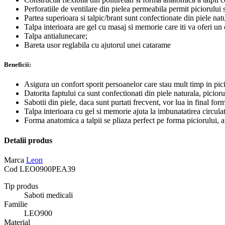
Perforatiile de ventilare din pielea permeabila permit piciorului sa
Partea superioara si talpic/brant sunt confectionate din piele nat
Talpa interioara are gel cu masaj si memorie care iti va oferi un 
Talpa antialunecare;
Bareta usor reglabila cu ajutorul unei catarame
Beneficii:
Asigura un confort sporit persoanelor care stau mult timp in pic
Datorita faptului ca sunt confectionati din piele naturala, piciorul
Sabotii din piele, daca sunt purtati frecvent, vor lua in final for
Talpa interioara cu gel si memorie ajuta la imbunatatirea circulat
Forma anatomica a talpii se pliaza perfect pe forma piciorului, a
Detalii produs
Marca
Leon
Cod
LEO0900PEA39
Tip produs
Saboti medicali
Familie
LEO900
Material