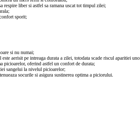
 respire liber si astfel sa ramana uscat tot timpul zilei;
urala;
confort sporit;
ioare si nu numai;
 este aerisit pe intreaga durata a zilei, totodata scade riscul aparitiei uno
ma picioarelor, oferind astfel un confort de durata;
iei sangelui la nivelul picioarelor;
tenueaza socurile si asigura sustinerea optima a piciorului.