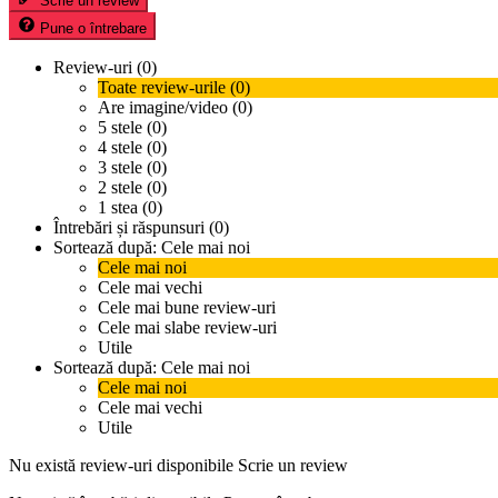
Scrie un review
Pune o întrebare
Review-uri (0)
Toate review-urile (0)
Are imagine/video (0)
5 stele (0)
4 stele (0)
3 stele (0)
2 stele (0)
1 stea (0)
Întrebări și răspunsuri (0)
Sortează după:
Cele mai noi
Cele mai noi
Cele mai vechi
Cele mai bune review-uri
Cele mai slabe review-uri
Utile
Sortează după:
Cele mai noi
Cele mai noi
Cele mai vechi
Utile
Nu există review-uri disponibile
Scrie un review