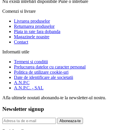
Nu există întrebări disponibile
Pune o întrebare
Comenzi si livrare
Livrarea produselor
Returnarea produselor
Plata in rate fara dobanda
Magazinele noastre
Contact
Informatii utile
Termeni si conditii
Prelucrarea datelor cu caracter personal
Politica de utilizare cookie-uri
Date de identificare ale societatii
A.N.P.C
A.N.P.C. - SAL
Afla ultimele noutati abonandu-te la newsletter-ul nostru.
Newsletter signup
Aboneaza-te