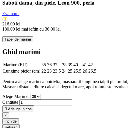
Saboti dama, din piele, Leon 900, perla
Evaluare:
(0)
216,00 lei
180,00 lei
mai ieftin cu 36,00 lei
Tabel de marimi
Ghid marimi
Marime (EU)
35
36
37
38
39
40
41
42
Lungime picior (cm)
22
23
23,5
24
25
25,5
26
26,5
Pentru a alege marimea potrivita, masoara-ti lungimea talpii piciorului, 
Masoara distanta dintre calcai si degetul mare, apoi rotunjeste rezulta
Alege Marime:
Cantitate

Adauga in cos
×
Inchide