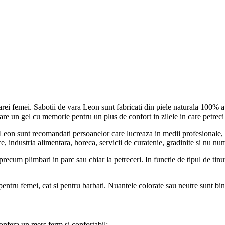
i femei. Sabotii de vara Leon sunt fabricati din piele naturala 100% atat l
a are un gel cu memorie pentru un plus de confort in zilele in care petrec
Leon sunt recomandati persoanelor care lucreaza in medii profesionale, res
e, industria alimentara, horeca, servicii de curatenie, gradinite si nu nu
, precum plimbari in parc sau chiar la petreceri. In functie de tipul de ti
entru femei, cat si pentru barbati. Nuantele colorate sau neutre sunt bin
confera un mers ferm si confortabil;