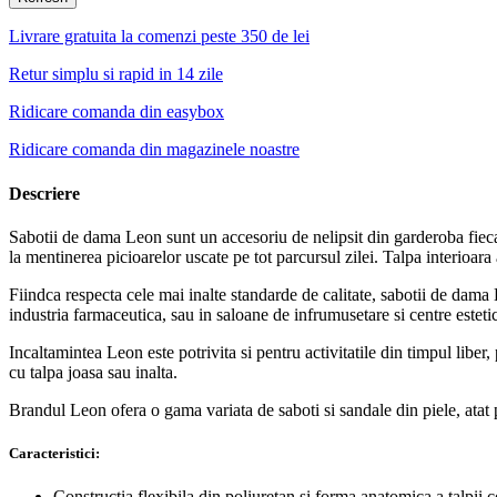
Livrare gratuita la comenzi peste 350 de lei
Retur simplu si rapid in 14 zile
Ridicare comanda din easybox
Ridicare comanda din magazinele noastre
Descriere
Sabotii de dama Leon sunt un accesoriu de nelipsit din garderoba fiecare
la mentinerea picioarelor uscate pe tot parcursul zilei. Talpa interioar
Fiindca respecta cele mai inalte standarde de calitate, sabotii de dama 
industria farmaceutica, sau in saloane de infrumusetare si centre estetic
Incaltamintea Leon este potrivita si pentru activitatile din timpul liber
cu talpa joasa sau inalta.
Brandul Leon ofera o gama variata de saboti si sandale din piele, atat p
Caracteristici:
Constructia flexibila din poliuretan si forma anatomica a talpii 