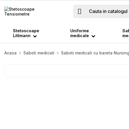

Stetoscoape
Uniforme
Sab
Littmann
medicale
med
Acasa
Saboti medicali
Saboti medicali cu bareta Nursi