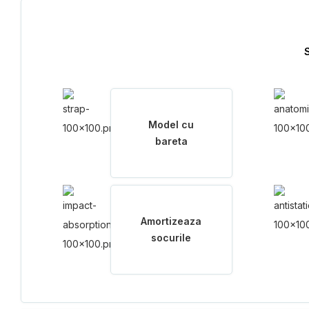
S
Model cu
bareta
Amortizeaza
socurile