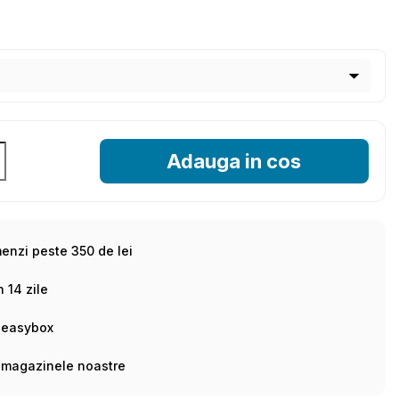
Adauga in cos
menzi peste 350 de lei
n 14 zile
 easybox
 magazinele noastre