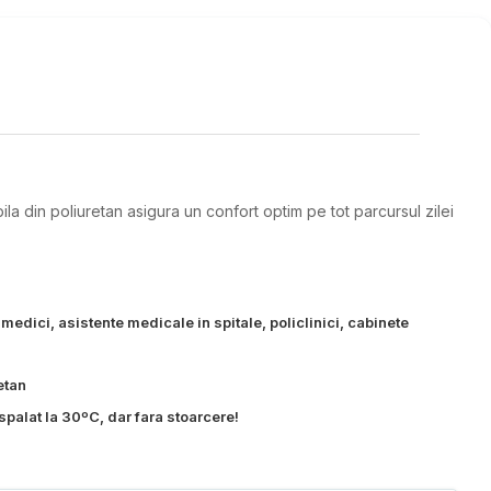
ila din poliuretan asigura un confort optim pe tot parcursul zilei
 medici, asistente medicale in spitale, policlinici, cabinete
etan
spalat la 30ºC, dar fara stoarcere!