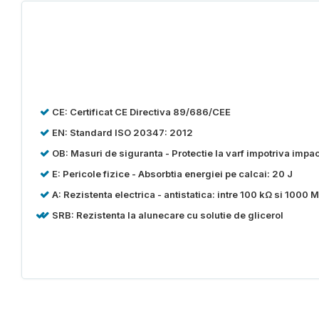
CE: Certificat CE Directiva 89/686/CEE
EN: Standard ISO 20347: 2012
OB: Masuri de siguranta - Protectie la varf impotriva impa
E: Pericole fizice - Absorbtia energiei pe calcai: 20 J
A: Rezistenta electrica - antistatica: intre 100 kΩ si 1000 
SRB: Rezistenta la alunecare cu solutie de glicerol