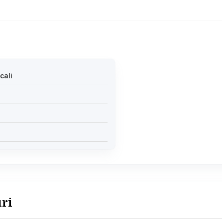
cali
uri