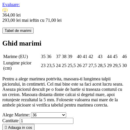
Evaluare:
(0)
364,00 lei
293,00 lei
mai ieftin cu 71,00 lei
Tabel de marimi
Ghid marimi
Marime (EU)
35
36
37
38
39
40
41
42
43
44
45
46
Lungime picior
23
23,5
24
25
25,5
26
27
27,5
28,5
29
29,5
30
(cm)
Pentru a alege marimea potrivita, masoara-ti lungimea talpii
piciorului, in centimetri. Cel mai bine este sa faci acest lucru seara.
Aseaza piciorul descult pe o foaie de hartie si traseaza conturul cu
un creion. Masoara distanta dintre calcai si degetul mare, apoi
rotunjeste rezultatul la 5 mm. Foloseste valoarea mai mare de la
ambele picioare si verifica tabelul pentru marimea corecta.
Alege Marime:
Cantitate

Adauga in cos