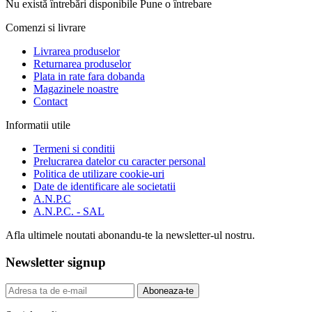
Nu există întrebări disponibile
Pune o întrebare
Comenzi si livrare
Livrarea produselor
Returnarea produselor
Plata in rate fara dobanda
Magazinele noastre
Contact
Informatii utile
Termeni si conditii
Prelucrarea datelor cu caracter personal
Politica de utilizare cookie-uri
Date de identificare ale societatii
A.N.P.C
A.N.P.C. - SAL
Afla ultimele noutati abonandu-te la newsletter-ul nostru.
Newsletter signup
Aboneaza-te