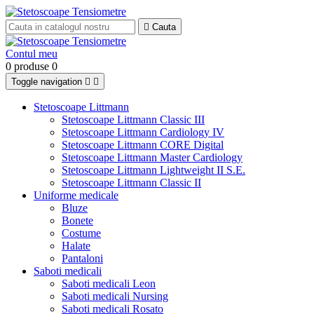

Cauta
Contul meu
0 produse
0
Toggle navigation


Stetoscoape Littmann
Stetoscoape Littmann Classic III
Stetoscoape Littmann Cardiology IV
Stetoscoape Littmann CORE Digital
Stetoscoape Littmann Master Cardiology
Stetoscoape Littmann Lightweight II S.E.
Stetoscoape Littmann Classic II
Uniforme medicale
Bluze
Bonete
Costume
Halate
Pantaloni
Saboti medicali
Saboti medicali Leon
Saboti medicali Nursing
Saboti medicali Rosato