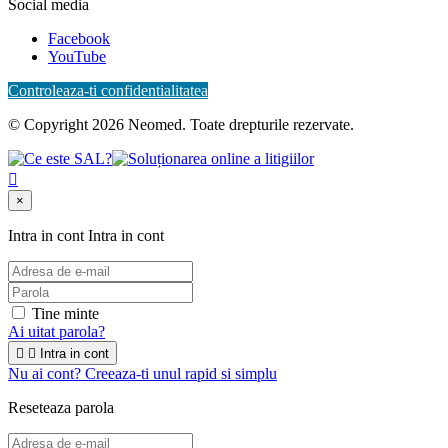
Social media
Facebook
YouTube
Controleaza-ti confidentialitatea
© Copyright 2026 Neomed. Toate drepturile rezervate.

×
Intra in cont
Intra in cont
Tine minte
Ai uitat parola?


Intra in cont
Nu ai cont? Creeaza-ti unul rapid si simplu
Reseteaza parola