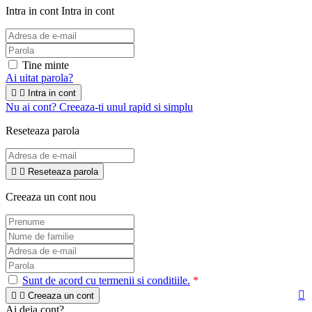
Intra in cont
Intra in cont
Tine minte
Ai uitat parola?


Intra in cont
Nu ai cont? Creeaza-ti unul rapid si simplu
Reseteaza parola


Reseteaza parola
Creeaza un cont nou
Sunt de acord cu termenii si conditiile.
*



Creeaza un cont
Ai deja cont?