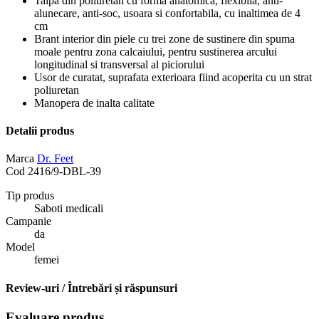
Talpa din poliuretan cu forma anatomica, flexibila, anti-
alunecare, anti-soc, usoara si confortabila, cu inaltimea de 4
cm
Brant interior din piele cu trei zone de sustinere din spuma
moale pentru zona calcaiului, pentru sustinerea arcului
longitudinal si transversal al piciorului
Usor de curatat, suprafata exterioara fiind acoperita cu un strat
poliuretan
Manopera de inalta calitate
Detalii produs
Marca
Dr. Feet
Cod
2416/9-DBL-39
Tip produs
Saboti medicali
Campanie
da
Model
femei
Review-uri / Întrebări și răspunsuri
Evaluare produs