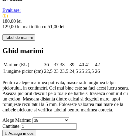
Evaluare:
(0)
180,00 lei
129,00 lei
mai ieftin cu 51,00 lei
Tabel de marimi
Ghid marimi
Marime (EU)
36
37
38
39
40
41
42
Lungime picior (cm)
22,5
23
23,5
24,5
25
25,5
26
Pentru a alege marimea potrivita, masoara-ti lungimea talpii
piciorului, in centimetri. Cel mai bine este sa faci acest lucru seara.
Aseaza piciorul descult pe o foaie de hartie si traseaza conturul cu
un creion. Masoara distanta dintre calcai si degetul mare, apoi
rotunjeste rezultatul la 5 mm. Foloseste valoarea mai mare de la
ambele picioare si verifica tabelul pentru marimea corecta.
Alege Marime:
Cantitate

Adauga in cos