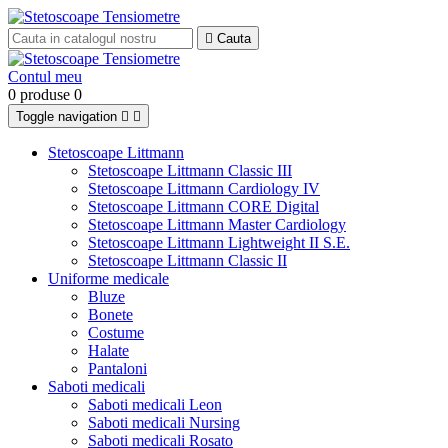

Cauta
Contul meu
0 produse
0
Toggle navigation


Stetoscoape Littmann
Stetoscoape Littmann Classic III
Stetoscoape Littmann Cardiology IV
Stetoscoape Littmann CORE Digital
Stetoscoape Littmann Master Cardiology
Stetoscoape Littmann Lightweight II S.E.
Stetoscoape Littmann Classic II
Uniforme medicale
Bluze
Bonete
Costume
Halate
Pantaloni
Saboti medicali
Saboti medicali Leon
Saboti medicali Nursing
Saboti medicali Rosato