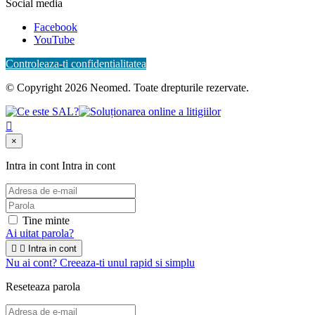
Social media
Facebook
YouTube
Controleaza-ti confidentialitatea
© Copyright 2026 Neomed. Toate drepturile rezervate.

×
Intra in cont
Intra in cont
Tine minte
Ai uitat parola?


Intra in cont
Nu ai cont? Creeaza-ti unul rapid si simplu
Reseteaza parola