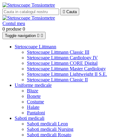

Cauta
Contul meu
0 produse
0
Toggle navigation


Stetoscoape Littmann
Stetoscoape Littmann Classic III
Stetoscoape Littmann Cardiology IV
Stetoscoape Littmann CORE Digital
Stetoscoape Littmann Master Cardiology
Stetoscoape Littmann Lightweight II S.E.
Stetoscoape Littmann Classic II
Uniforme medicale
Bluze
Bonete
Costume
Halate
Pantaloni
Saboti medicali
Saboti medicali Leon
Saboti medicali Nursing
Saboti medicali Rosato