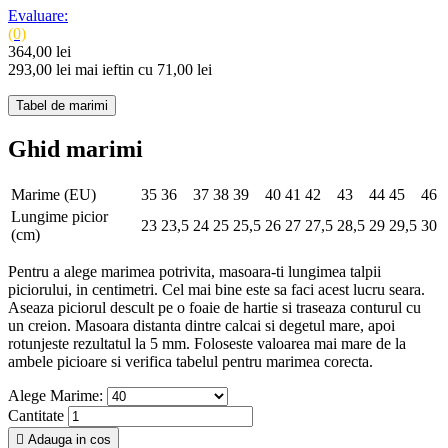
Evaluare:
(0)
364,00 lei
293,00 lei
mai ieftin cu 71,00 lei
Tabel de marimi
Ghid marimi
Marime (EU)
35
36
37
38
39
40
41
42
43
44
45
46
Lungime picior
23
23,5
24
25
25,5
26
27
27,5
28,5
29
29,5
30
(cm)
Pentru a alege marimea potrivita, masoara-ti lungimea talpii
piciorului, in centimetri. Cel mai bine este sa faci acest lucru seara.
Aseaza piciorul descult pe o foaie de hartie si traseaza conturul cu
un creion. Masoara distanta dintre calcai si degetul mare, apoi
rotunjeste rezultatul la 5 mm. Foloseste valoarea mai mare de la
ambele picioare si verifica tabelul pentru marimea corecta.
Alege Marime:
Cantitate

Adauga in cos