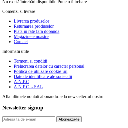
Nu există întrebări disponibile
Pune o întrebare
Comenzi si livrare
Livrarea produselor
Returnarea produselor
Plata in rate fara dobanda
Magazinele noastre
Contact
Informatii utile
Termeni si conditii
Prelucrarea datelor cu caracter personal
Politica de utilizare cookie-uri
Date de identificare ale societatii
A.N.P.C
A.N.P.C. - SAL
Afla ultimele noutati abonandu-te la newsletter-ul nostru.
Newsletter signup
Aboneaza-te