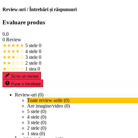
Review-uri / Întrebări și răspunsuri
Evaluare produs
0.0
0 Review
★★★★★
5 stele
0
★★★★☆
4 stele
0
★★★☆☆
3 stele
0
★★☆☆☆
2 stele
0
★☆☆☆☆
1 stea
0
Scrie un review
Pune o întrebare
Review-uri (0)
Toate review-urile (0)
Are imagine/video (0)
5 stele (0)
4 stele (0)
3 stele (0)
2 stele (0)
1 stea (0)