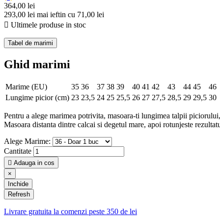
364,00 lei
293,00 lei
mai ieftin cu 71,00 lei

Ultimele produse in stoc
Tabel de marimi
Ghid marimi
Marime (EU)
35
36
37
38
39
40
41
42
43
44
45
46
Lungime picior (cm)
23
23,5
24
25
25,5
26
27
27,5
28,5
29
29,5
30
Pentru a alege marimea potrivita, masoara-ti lungimea talpii piciorului, 
Masoara distanta dintre calcai si degetul mare, apoi rotunjeste rezulta
Alege Marime:
Cantitate

Adauga in cos
×
Inchide
Livrare gratuita la comenzi peste 350 de lei