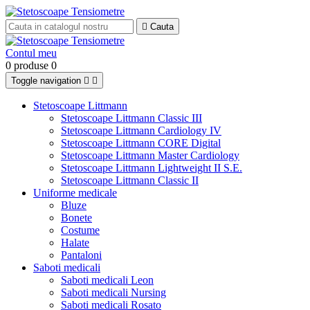

Cauta
Contul meu
0 produse
0
Toggle navigation


Stetoscoape Littmann
Stetoscoape Littmann Classic III
Stetoscoape Littmann Cardiology IV
Stetoscoape Littmann CORE Digital
Stetoscoape Littmann Master Cardiology
Stetoscoape Littmann Lightweight II S.E.
Stetoscoape Littmann Classic II
Uniforme medicale
Bluze
Bonete
Costume
Halate
Pantaloni
Saboti medicali
Saboti medicali Leon
Saboti medicali Nursing
Saboti medicali Rosato