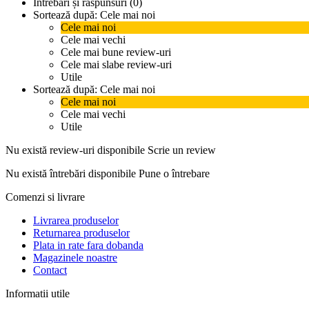
Întrebări și răspunsuri (0)
Sortează după:
Cele mai noi
Cele mai noi
Cele mai vechi
Cele mai bune review-uri
Cele mai slabe review-uri
Utile
Sortează după:
Cele mai noi
Cele mai noi
Cele mai vechi
Utile
Nu există review-uri disponibile
Scrie un review
Nu există întrebări disponibile
Pune o întrebare
Comenzi si livrare
Livrarea produselor
Returnarea produselor
Plata in rate fara dobanda
Magazinele noastre
Contact
Informatii utile