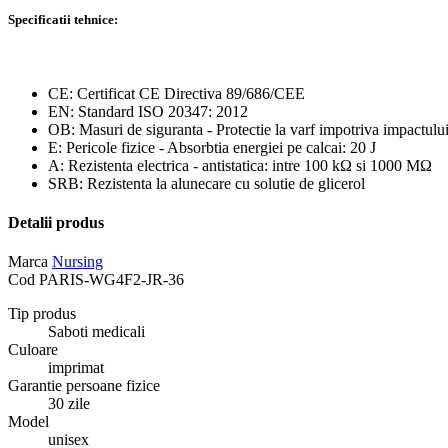
Specificatii tehnice:
CE: Certificat CE Directiva 89/686/CEE
EN: Standard ISO 20347: 2012
OB: Masuri de siguranta - Protectie la varf impotriva impactulu
E: Pericole fizice - Absorbtia energiei pe calcai: 20 J
A: Rezistenta electrica - antistatica: intre 100 kΩ si 1000 MΩ
SRB: Rezistenta la alunecare cu solutie de glicerol
Detalii produs
Marca
Nursing
Cod
PARIS-WG4F2-JR-36
Tip produs
Saboti medicali
Culoare
imprimat
Garantie persoane fizice
30 zile
Model
unisex