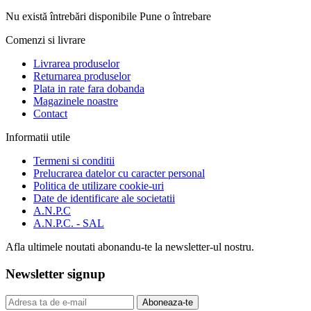
Nu există întrebări disponibile
Pune o întrebare
Comenzi si livrare
Livrarea produselor
Returnarea produselor
Plata in rate fara dobanda
Magazinele noastre
Contact
Informatii utile
Termeni si conditii
Prelucrarea datelor cu caracter personal
Politica de utilizare cookie-uri
Date de identificare ale societatii
A.N.P.C
A.N.P.C. - SAL
Afla ultimele noutati abonandu-te la newsletter-ul nostru.
Newsletter signup
Aboneaza-te