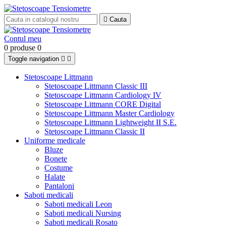

Cauta
Contul meu
0 produse
0
Toggle navigation


Stetoscoape Littmann
Stetoscoape Littmann Classic III
Stetoscoape Littmann Cardiology IV
Stetoscoape Littmann CORE Digital
Stetoscoape Littmann Master Cardiology
Stetoscoape Littmann Lightweight II S.E.
Stetoscoape Littmann Classic II
Uniforme medicale
Bluze
Bonete
Costume
Halate
Pantaloni
Saboti medicali
Saboti medicali Leon
Saboti medicali Nursing
Saboti medicali Rosato