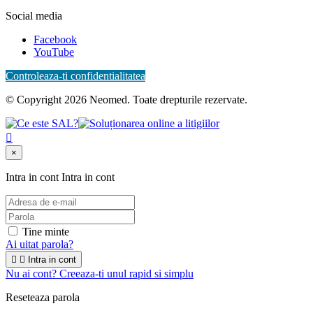
Social media
Facebook
YouTube
Controleaza-ti confidentialitatea
© Copyright 2026 Neomed. Toate drepturile rezervate.

×
Intra in cont
Intra in cont
Tine minte
Ai uitat parola?


Intra in cont
Nu ai cont? Creeaza-ti unul rapid si simplu
Reseteaza parola