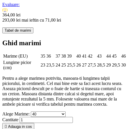
Evaluare:
(0)
364,00 lei
293,00 lei
mai ieftin cu 71,00 lei
Tabel de marimi
Ghid marimi
Marime (EU)
35
36
37
38
39
40
41
42
43
44
45
46
Lungime picior
23
23,5
24
25
25,5
26
27
27,5
28,5
29
29,5
30
(cm)
Pentru a alege marimea potrivita, masoara-ti lungimea talpii
piciorului, in centimetri. Cel mai bine este sa faci acest lucru seara.
Aseaza piciorul descult pe o foaie de hartie si traseaza conturul cu
un creion. Masoara distanta dintre calcai si degetul mare, apoi
rotunjeste rezultatul la 5 mm. Foloseste valoarea mai mare de la
ambele picioare si verifica tabelul pentru marimea corecta.
Alege Marime:
Cantitate

Adauga in cos