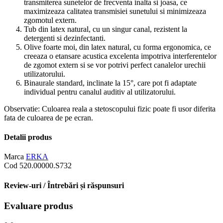
transmiterea sunetelor de frecventa inalta si joasa, ce
maximizeaza calitatea transmisiei sunetului si minimizeaza
zgomotul extern.
Tub din latex natural, cu un singur canal, rezistent la
detergenti si dezinfectanti.
Olive foarte moi, din latex natural, cu forma ergonomica, ce
creeaza o etansare acustica excelenta impotriva interferentelor
de zgomot extern si se vor potrivi perfect canalelor urechii
utilizatorului.
Binaurale standard, inclinate la 15°, care pot fi adaptate
individual pentru canalul auditiv al utilizatorului.
Observatie: Culoarea reala a stetoscopului fizic poate fi usor diferita
fata de culoarea de pe ecran.
Detalii produs
Marca
ERKA
Cod
520.00000.S732
Review-uri / Întrebări și răspunsuri
Evaluare produs