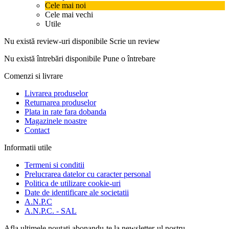
Cele mai noi
Cele mai vechi
Utile
Nu există review-uri disponibile
Scrie un review
Nu există întrebări disponibile
Pune o întrebare
Comenzi si livrare
Livrarea produselor
Returnarea produselor
Plata in rate fara dobanda
Magazinele noastre
Contact
Informatii utile
Termeni si conditii
Prelucrarea datelor cu caracter personal
Politica de utilizare cookie-uri
Date de identificare ale societatii
A.N.P.C
A.N.P.C. - SAL
Afla ultimele noutati abonandu-te la newsletter-ul nostru.