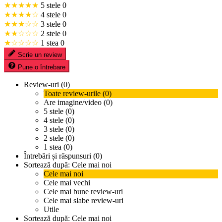
★★★★★
5 stele
0
★★★★☆
4 stele
0
★★★☆☆
3 stele
0
★★☆☆☆
2 stele
0
★☆☆☆☆
1 stea
0
Scrie un review
Pune o întrebare
Review-uri (0)
Toate review-urile (0)
Are imagine/video (0)
5 stele (0)
4 stele (0)
3 stele (0)
2 stele (0)
1 stea (0)
Întrebări și răspunsuri (0)
Sortează după:
Cele mai noi
Cele mai noi
Cele mai vechi
Cele mai bune review-uri
Cele mai slabe review-uri
Utile
Sortează după:
Cele mai noi