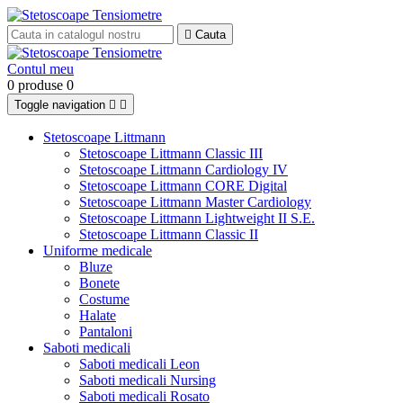

Cauta
Contul meu
0 produse
0
Toggle navigation


Stetoscoape Littmann
Stetoscoape Littmann Classic III
Stetoscoape Littmann Cardiology IV
Stetoscoape Littmann CORE Digital
Stetoscoape Littmann Master Cardiology
Stetoscoape Littmann Lightweight II S.E.
Stetoscoape Littmann Classic II
Uniforme medicale
Bluze
Bonete
Costume
Halate
Pantaloni
Saboti medicali
Saboti medicali Leon
Saboti medicali Nursing
Saboti medicali Rosato