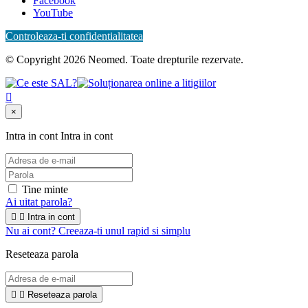
Facebook
YouTube
Controleaza-ti confidentialitatea
© Copyright 2026 Neomed. Toate drepturile rezervate.

×
Intra in cont
Intra in cont
Tine minte
Ai uitat parola?


Intra in cont
Nu ai cont? Creeaza-ti unul rapid si simplu
Reseteaza parola


Reseteaza parola