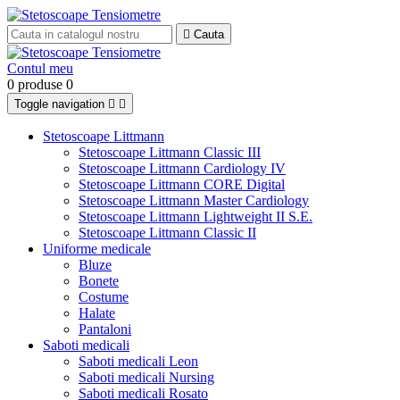

Cauta
Contul meu
0 produse
0
Toggle navigation


Stetoscoape Littmann
Stetoscoape Littmann Classic III
Stetoscoape Littmann Cardiology IV
Stetoscoape Littmann CORE Digital
Stetoscoape Littmann Master Cardiology
Stetoscoape Littmann Lightweight II S.E.
Stetoscoape Littmann Classic II
Uniforme medicale
Bluze
Bonete
Costume
Halate
Pantaloni
Saboti medicali
Saboti medicali Leon
Saboti medicali Nursing
Saboti medicali Rosato