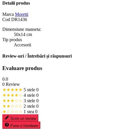
Detalii produs
Marca
Moretti
Cod
DR1436
Dimensiune manseta:
50x14 cm
Tip produs
Accesorii
Review-uri / Întrebări și răspunsuri
Evaluare produs
0.0
0 Review
★★★★★
5 stele
0
★★★★☆
4 stele
0
★★★☆☆
3 stele
0
★★☆☆☆
2 stele
0
★☆☆☆☆
1 stea
0
Scrie un review
Pune o întrebare