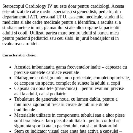
Stetoscopul Cardiology IV nu este doar pentru cardiologi. Acesta
este utilizat de catre medici specialisti si generalisti, pediatri, din
departamentul ATI, personal UPU, asistente medicale, studenti la
medicina si alte cadre medicale pentru a identifica, a asculta si a
studia sunetele inimii, plamanilor si ale altor organe la pacientii
adulti si copii. Utilizati partea mare pentru adulti si partea mica
pentru pacienti pediatrici sau ceu slabi, in jurul bandajelor si in
evaluarea carotidei.
Caracteristici cheie:
Acustica imbunatatita gama frecventelor inalte – capteaza cu
precizie sunetele cardiace esentiale
Diafragme cu design unic, nou proiectate, complet optimizate,
ce acopera un spectru complet de sunete la adulti si copii
Capsula cu doua fete (mare/mica) – pentru evaluari precise
atat la adulti, cat si pediatric
Tubulatura de generatie noua, cu lumen dublu, pentru a
minimiza zgomotul frecarii create de tuburile duble
traditionale.
Materialele utilizate in componenta tubului sau a altor piese
sunt fara latex si fara plastifianti ftalati - pentru confort si
siguranta sporita atat a pacientului, cat si a utilizatorului
Stem cu indicator vizual care arata fata activa a capsulei –