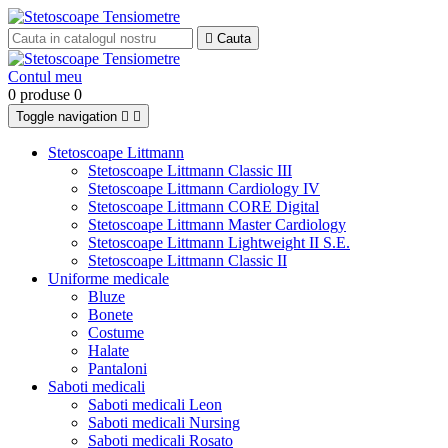

Cauta
Contul meu
0 produse
0
Toggle navigation


Stetoscoape Littmann
Stetoscoape Littmann Classic III
Stetoscoape Littmann Cardiology IV
Stetoscoape Littmann CORE Digital
Stetoscoape Littmann Master Cardiology
Stetoscoape Littmann Lightweight II S.E.
Stetoscoape Littmann Classic II
Uniforme medicale
Bluze
Bonete
Costume
Halate
Pantaloni
Saboti medicali
Saboti medicali Leon
Saboti medicali Nursing
Saboti medicali Rosato