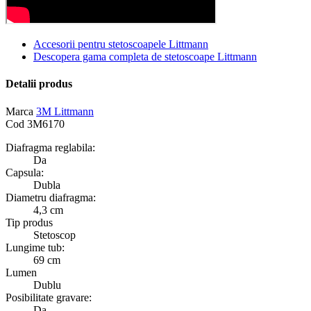
Accesorii pentru stetoscoapele Littmann
Descopera gama completa de stetoscoape Littmann
Detalii produs
Marca
3M Littmann
Cod
3M6170
Diafragma reglabila:
Da
Capsula:
Dubla
Diametru diafragma:
4,3 cm
Tip produs
Stetoscop
Lungime tub:
69 cm
Lumen
Dublu
Posibilitate gravare:
Da