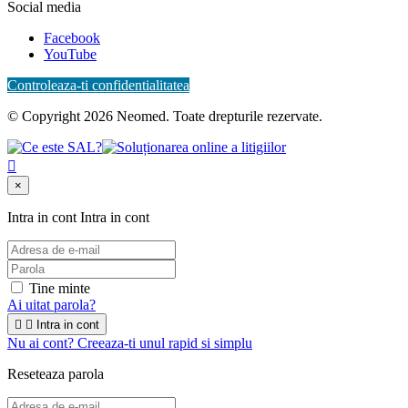
Social media
Facebook
YouTube
Controleaza-ti confidentialitatea
© Copyright 2026 Neomed. Toate drepturile rezervate.

×
Intra in cont
Intra in cont
Tine minte
Ai uitat parola?


Intra in cont
Nu ai cont? Creeaza-ti unul rapid si simplu
Reseteaza parola