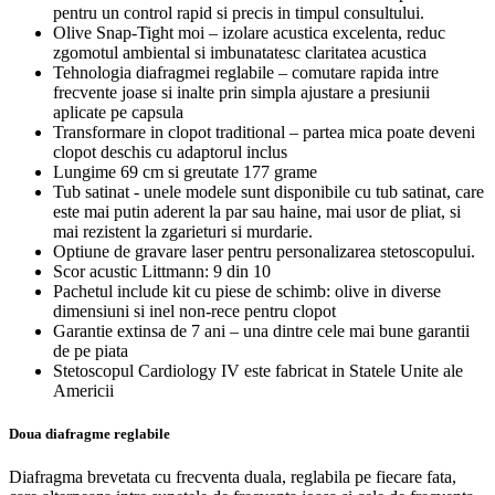
pentru un control rapid si precis in timpul consultului.
Olive Snap-Tight moi – izolare acustica excelenta, reduc
zgomotul ambiental si imbunatatesc claritatea acustica
Tehnologia diafragmei reglabile – comutare rapida intre
frecvente joase si inalte prin simpla ajustare a presiunii
aplicate pe capsula
Transformare in clopot traditional – partea mica poate deveni
clopot deschis cu adaptorul inclus
Lungime 69 cm si greutate 177 grame
Tub satinat - unele modele sunt disponibile cu tub satinat, care
este mai putin aderent la par sau haine, mai usor de pliat, si
mai rezistent la zgarieturi si murdarie.
Optiune de gravare laser pentru personalizarea stetoscopului.
Scor acustic Littmann: 9 din 10
Pachetul include kit cu piese de schimb: olive in diverse
dimensiuni si inel non-rece pentru clopot
Garantie extinsa de 7 ani – una dintre cele mai bune garantii
de pe piata
Stetoscopul Cardiology IV este fabricat in Statele Unite ale
Americii
Doua diafragme reglabile
Diafragma brevetata cu frecventa duala, reglabila pe fiecare fata,