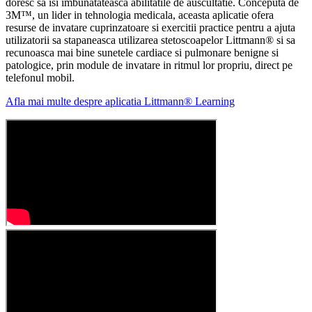
doresc sa isi imbunatateasca abilitatile de auscultatie. Conceputa de
3M™, un lider in tehnologia medicala, aceasta aplicatie ofera
resurse de invatare cuprinzatoare si exercitii practice pentru a ajuta
utilizatorii sa stapaneasca utilizarea stetoscoapelor Littmann® si sa
recunoasca mai bine sunetele cardiace si pulmonare benigne si
patologice, prin module de invatare in ritmul lor propriu, direct pe
telefonul mobil.
Afla mai multe despre aplicatia Littmann® Learning