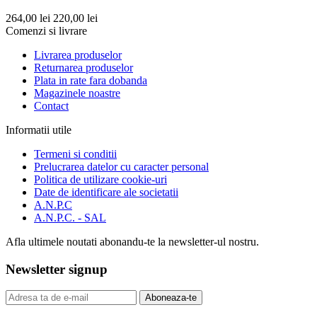
264,00 lei
220,00 lei
Comenzi si livrare
Livrarea produselor
Returnarea produselor
Plata in rate fara dobanda
Magazinele noastre
Contact
Informatii utile
Termeni si conditii
Prelucrarea datelor cu caracter personal
Politica de utilizare cookie-uri
Date de identificare ale societatii
A.N.P.C
A.N.P.C. - SAL
Afla ultimele noutati abonandu-te la newsletter-ul nostru.
Newsletter signup
Aboneaza-te