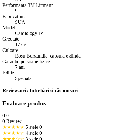
Performanta 3M Littmann
9
Fabricat in:
SUA
Model:
Cardiology IV
Greutate
177 gr.
Culoare
Rosu Burgundia, capsula oglinda
Garantie persoane fizice
7 ani
Editie
Speciala
Review-uri / Întrebări și răspunsuri
Evaluare produs
0.0
0 Review
★★★★★
5 stele
0
★★★★☆
4 stele
0
★★★☆☆
3 stele
0