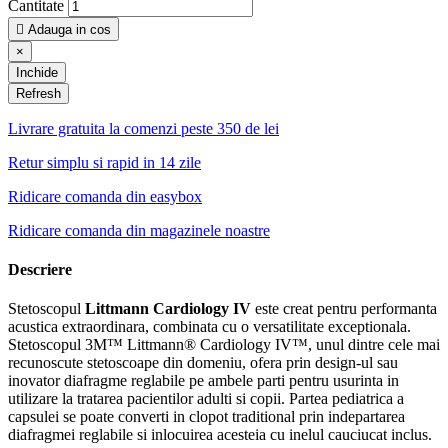
Cantitate

Adauga in cos
×
Inchide
Livrare gratuita la comenzi peste 350 de lei
Retur simplu si rapid in 14 zile
Ridicare comanda din easybox
Ridicare comanda din magazinele noastre
Descriere
Stetoscopul
Littmann Cardiology IV
este creat pentru performanta
acustica extraordinara, combinata cu o versatilitate exceptionala.
Stetoscopul 3M™ Littmann® Cardiology IV™, unul dintre cele mai
recunoscute stetoscoape din domeniu, ofera prin design-ul sau
inovator diafragme reglabile pe ambele parti pentru usurinta in
utilizare la tratarea pacientilor adulti si copii. Partea pediatrica a
capsulei se poate converti in clopot traditional prin indepartarea
diafragmei reglabile si inlocuirea acesteia cu inelul cauciucat inclus.