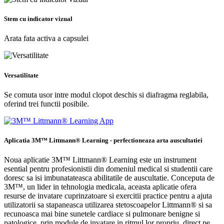
Stem cu indicator vizual
Arata fata activa a capsulei
Versatilitate
Se comuta usor intre modul clopot deschis si diafragma reglabila,
oferind trei functii posibile.
Aplicatia 3M™ Littmann® Learning - perfectioneaza arta auscultatiei
Noua aplicatie 3M™ Littmann® Learning este un instrument
esential pentru profesionistii din domeniul medical si studentii care
doresc sa isi imbunatateasca abilitatile de auscultatie. Conceputa de
3M™, un lider in tehnologia medicala, aceasta aplicatie ofera
resurse de invatare cuprinzatoare si exercitii practice pentru a ajuta
utilizatorii sa stapaneasca utilizarea stetoscoapelor Littmann® si sa
recunoasca mai bine sunetele cardiace si pulmonare benigne si
patologice, prin module de invatare in ritmul lor propriu, direct pe