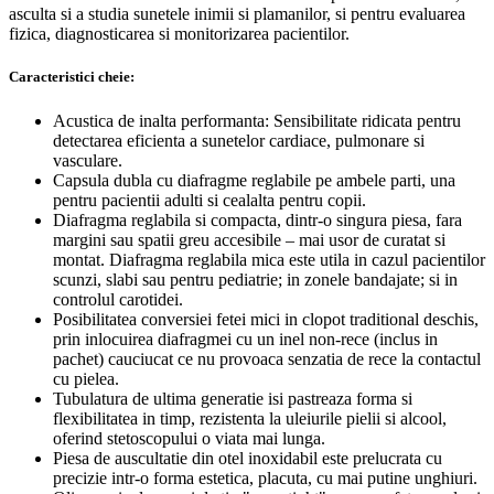
asculta si a studia sunetele inimii si plamanilor, si pentru evaluarea
fizica, diagnosticarea si monitorizarea pacientilor.
Caracteristici cheie:
Acustica de inalta performanta: Sensibilitate ridicata pentru
detectarea eficienta a sunetelor cardiace, pulmonare si
vasculare.
Capsula dubla cu diafragme reglabile pe ambele parti, una
pentru pacientii adulti si cealalta pentru copii.
Diafragma reglabila si compacta, dintr-o singura piesa, fara
margini sau spatii greu accesibile – mai usor de curatat si
montat. Diafragma reglabila mica este utila in cazul pacientilor
scunzi, slabi sau pentru pediatrie; in zonele bandajate; si in
controlul carotidei.
Posibilitatea conversiei fetei mici in clopot traditional deschis,
prin inlocuirea diafragmei cu un inel non-rece (inclus in
pachet) cauciucat ce nu provoaca senzatia de rece la contactul
cu pielea.
Tubulatura de ultima generatie isi pastreaza forma si
flexibilitatea in timp, rezistenta la uleiurile pielii si alcool,
oferind stetoscopului o viata mai lunga.
Piesa de auscultatie din otel inoxidabil este prelucrata cu
precizie intr-o forma estetica, placuta, cu mai putine unghiuri.