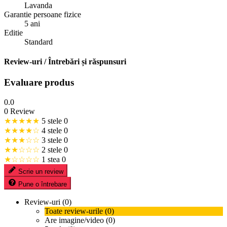
Lavanda
Garantie persoane fizice
5 ani
Editie
Standard
Review-uri / Întrebări și răspunsuri
Evaluare produs
0.0
0 Review
★★★★★
5 stele
0
★★★★☆
4 stele
0
★★★☆☆
3 stele
0
★★☆☆☆
2 stele
0
★☆☆☆☆
1 stea
0
Scrie un review
Pune o întrebare
Review-uri (0)
Toate review-urile (0)
Are imagine/video (0)