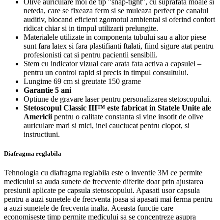
Olive auriculare moi de tip "snap-tight", cu suprafata moale si
neteda, care se fixeaza ferm si se muleaza perfect pe canalul
auditiv, blocand eficient zgomotul ambiental si oferind confort
ridicat chiar si in timpul utilizarii prelungite.
Materialele utilizate in componenta tubului sau a altor piese
sunt fara latex si fara plastifianti ftalati, fiind sigure atat pentru
profesionisti cat si pentru pacientii sensibili.
Stem cu indicator vizual care arata fata activa a capsulei –
pentru un control rapid si precis in timpul consultului.
Lungime 69 cm si greutate 150 grame
Garantie 5 ani
Optiune de gravare laser pentru personalizarea stetoscopului.
Stetoscopul Classic III™ este fabricat in Statele Unite ale
Americii
pentru o calitate constanta si vine insotit de olive
auriculare mari si mici, inel cauciucat pentru clopot, si
instructiuni.
Diafragma reglabila
Tehnologia cu diafragma reglabila este o inventie 3M ce permite
medicului sa auda sunete de frecvente diferite doar prin ajustarea
presiunii aplicate pe capsula stetoscopului. Apasati usor capsula
pentru a auzi sunetele de frecventa joasa si apasati mai ferma pentru
a auzi sunetele de frecventa inalta. Aceasta functie care
economiseste timp permite medicului sa se concentreze asupra