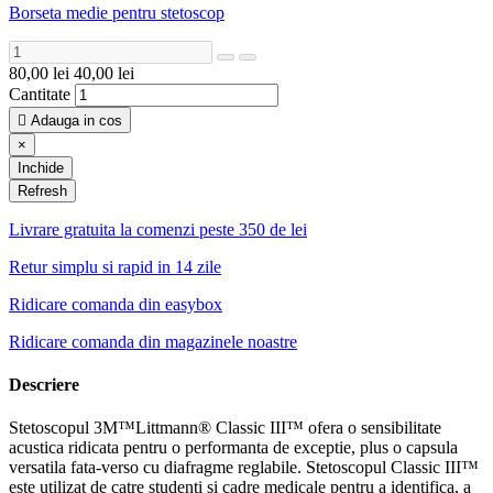
Borseta medie pentru stetoscop
80,00 lei
40,00 lei
Cantitate

Adauga in cos
×
Inchide
Livrare gratuita la comenzi peste 350 de lei
Retur simplu si rapid in 14 zile
Ridicare comanda din easybox
Ridicare comanda din magazinele noastre
Descriere
Stetoscopul 3M™Littmann® Classic III™ ofera o sensibilitate
acustica ridicata pentru o performanta de exceptie, plus o capsula
versatila fata-verso cu diafragme reglabile. Stetoscopul Classic III™
este utilizat de catre studenti si cadre medicale pentru a identifica, a