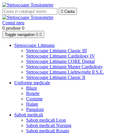

Cauta
Contul meu
0 produse
0
Toggle navigation


Stetoscoape Littmann
Stetoscoape Littmann Classic III
Stetoscoape Littmann Cardiology IV
Stetoscoape Littmann CORE Digital
Stetoscoape Littmann Master Cardiology
Stetoscoape Littmann Lightweight II S.E.
Stetoscoape Littmann Classic II
Uniforme medicale
Bluze
Bonete
Costume
Halate
Pantaloni
Saboti medicali
Saboti medicali Leon
Saboti medicali Nursing
Saboti medicali Rosato